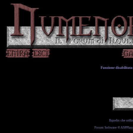
Funzione disabilitata 
Ilquelin che util
Forum Software ©
ASPPlay