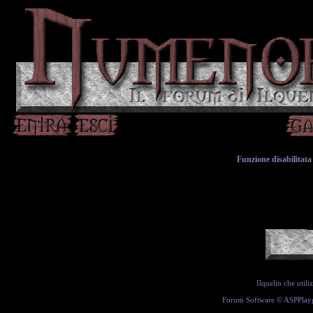
Funzione disabilitata 
Ilquelin che util
Forum Software ©
ASPPlay