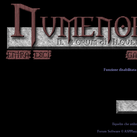
Funzione disabilitata 
Ilquelin che util
Forum Software ©
ASPPlay