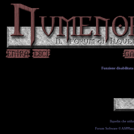
Funzione disabilitata 
Ilquelin che util
Forum Software ©
ASPPlay