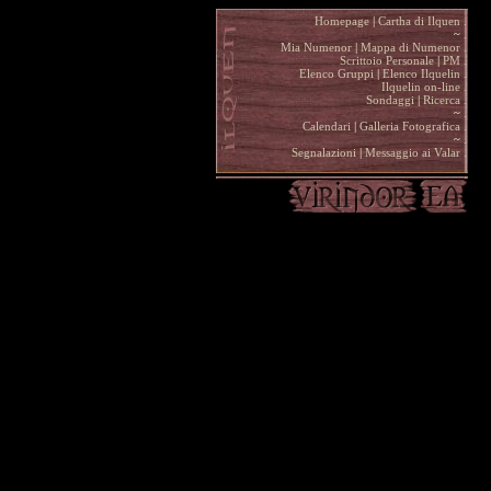
Homepage
|
Cartha di Ilquen .
~
.
Mia Numenor
|
Mappa di Numenor .
Scrittoio Personale
|
PM .
Elenco Gruppi
|
Elenco Ilquelin .
Ilquelin on-line .
Sondaggi
|
Ricerca .
~
.
Calendari
|
Galleria Fotografica .
~
.
Segnalazioni
|
Messaggio ai Valar .