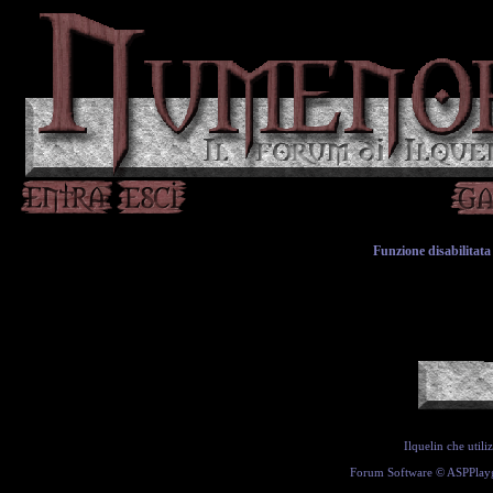
Funzione disabilitata 
Ilquelin che util
Forum Software ©
ASPPlay