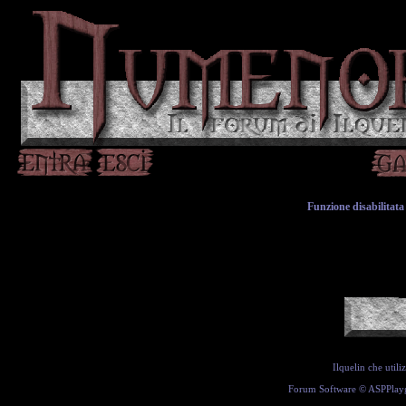
Funzione disabilitata 
Ilquelin che util
Forum Software ©
ASPPlay