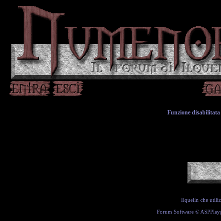
Funzione disabilitata 
Ilquelin che util
Forum Software ©
ASPPlay