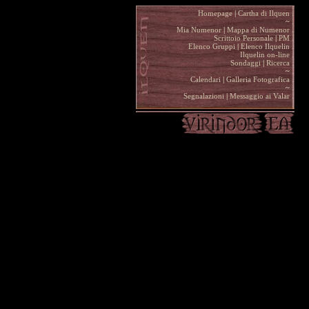
Homepage
|
Cartha di Ilquen .
~
.
Mia Numenor
|
Mappa di Numenor .
Scrittoio Personale
|
PM .
Elenco Gruppi
|
Elenco Ilquelin .
Ilquelin on-line .
Sondaggi
|
Ricerca .
~
.
Calendari
|
Galleria Fotografica .
~
.
Segnalazioni
|
Messaggio ai Valar .