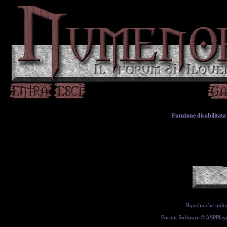
Funzione disabilitata 
Ilquelin che util
Forum Software ©
ASPPlay