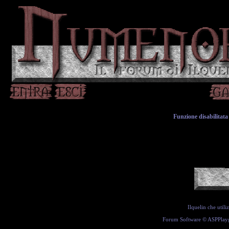
Funzione disabilitata 
Ilquelin che util
Forum Software ©
ASPPlay