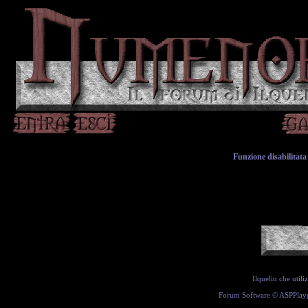
Funzione disabilitata 
Ilquelin che util
Forum Software ©
ASPPlay