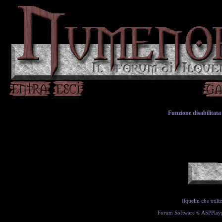
Funzione disabilitata 
Ilquelin che util
Forum Software ©
ASPPlay