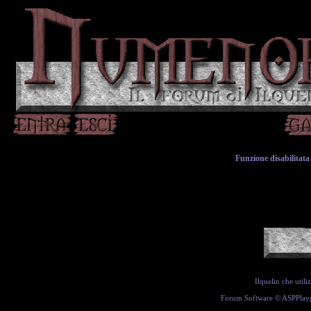
Funzione disabilitata 
Ilquelin che util
Forum Software ©
ASPPlay