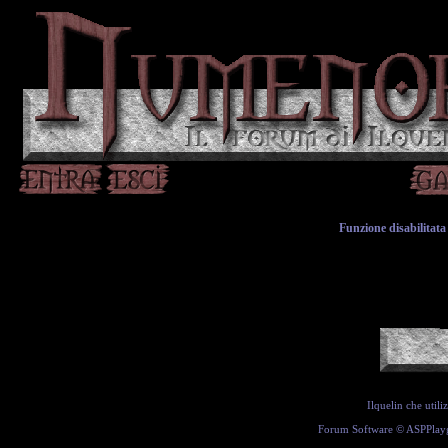
Funzione disabilitata 
Ilquelin che util
Forum Software ©
ASPPlay