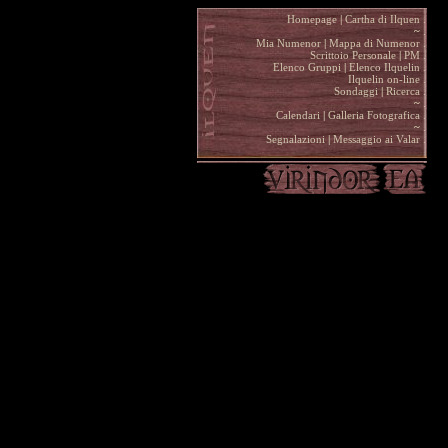
Homepage
|
Cartha di Ilquen .
~
.
Mia Numenor
|
Mappa di Numenor .
Scrittoio Personale
|
PM .
Elenco Gruppi
|
Elenco Ilquelin .
Ilquelin on-line .
Sondaggi
|
Ricerca .
~
.
Calendari
|
Galleria Fotografica .
~
.
Segnalazioni
|
Messaggio ai Valar .