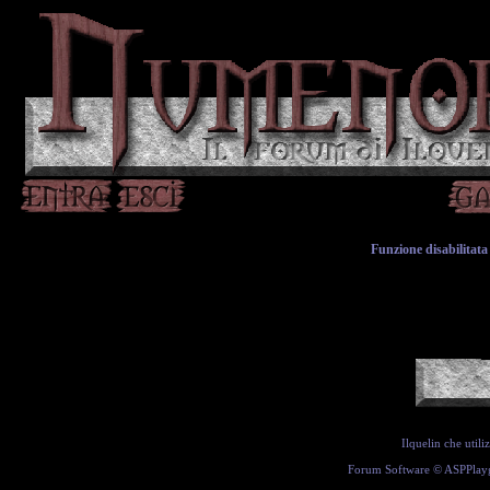
Funzione disabilitata 
Ilquelin che util
Forum Software ©
ASPPlay