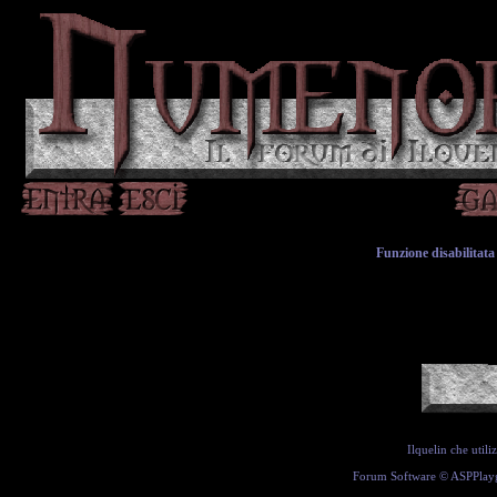
Funzione disabilitata 
Ilquelin che util
Forum Software ©
ASPPlay