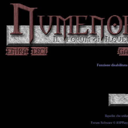
Funzione disabilitata 
Ilquelin che util
Forum Software ©
ASPPlay