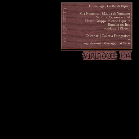
Homepage
|
Cartha di Ilquen .
~
.
Mia Numenor
|
Mappa di Numenor .
Scrittoio Personale
|
PM .
Elenco Gruppi
|
Elenco Ilquelin .
Ilquelin on-line .
Sondaggi
|
Ricerca .
~
.
Calendari
|
Galleria Fotografica .
~
.
Segnalazioni
|
Messaggio ai Valar .