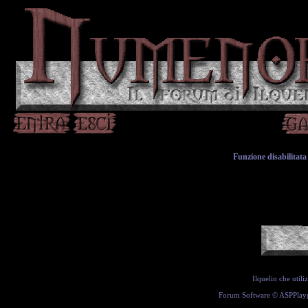
Funzione disabilitata 
Ilquelin che util
Forum Software ©
ASPPlay