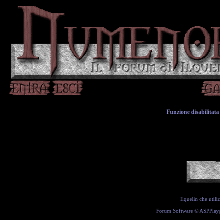
Funzione disabilitata 
Ilquelin che util
Forum Software ©
ASPPlay