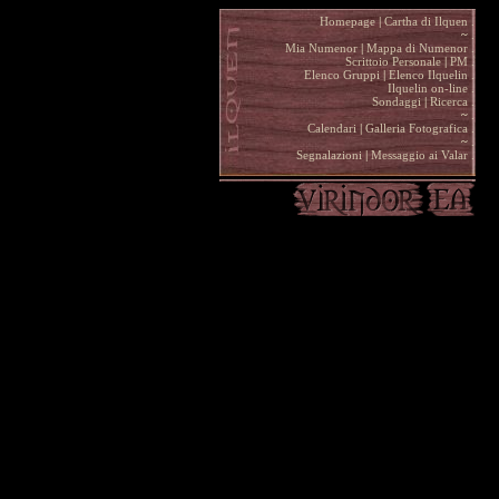
Homepage
|
Cartha di Ilquen .
~
.
Mia Numenor
|
Mappa di Numenor .
Scrittoio Personale
|
PM .
Elenco Gruppi
|
Elenco Ilquelin .
Ilquelin on-line .
Sondaggi
|
Ricerca .
~
.
Calendari
|
Galleria Fotografica .
~
.
Segnalazioni
|
Messaggio ai Valar .