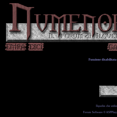
Funzione disabilitata 
Ilquelin che util
Forum Software ©
ASPPlay