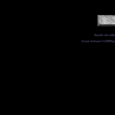
Ilquelin che util
Forum Software ©
ASPPlay