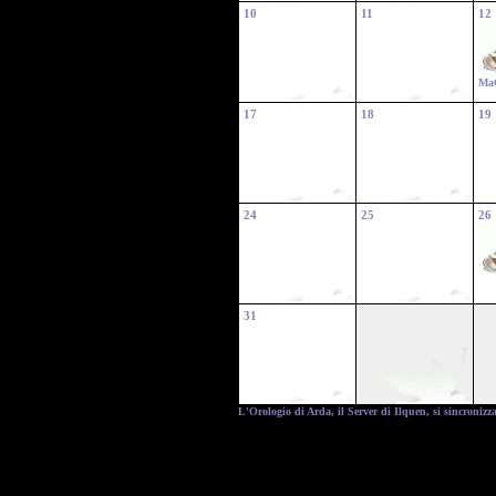
10
11
12
Ma
17
18
19
24
25
26
31
L'Orologio di Arda, il Server di Ilquen, si sincroniz