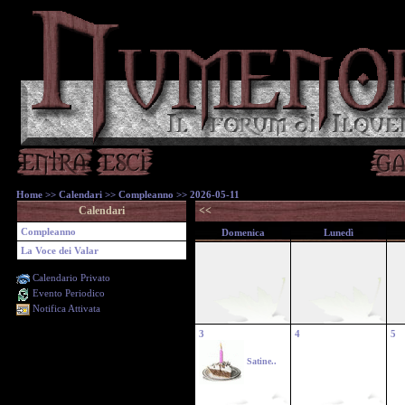
Home
>>
Calendari
>>
Compleanno
>> 2026-05-11
Calendari
<<
Compleanno
Domenica
Lunedì
La Voce dei Valar
Calendario Privato
Evento Periodico
Notifica Attivata
3
4
5
Satine..