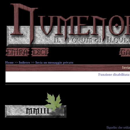
Home
>>
Indietro
>> Invia un messaggio privato
Invia
Funzione disabilitata 
Ilquelin che util