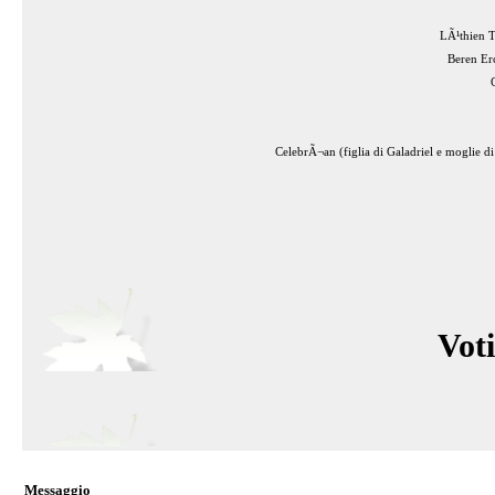
LÃ¹thien T
Beren E
CelebrÃ¬an (figlia di Galadriel e moglie d
Voti
Messaggio