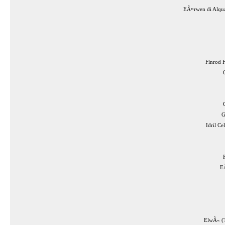
EÃ¤rwen di Alqu
Finrod 
G
Idril Ce
E
ElwÃ« (