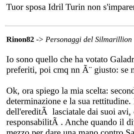
Tuor sposa Idril Turin non s'imparen
Rinon82
->
Personaggi del Silmarillion
Io sono quello che ha votato Galadr
preferiti, poi cmq nn Ã¨ giusto: se n
Ok, ora spiego la mia scelta: second
determinazione e la sua rettitudine. 
dell'ereditÃ lasciatale dai suoi avi,
responsabilitÃ . Anche quando il div
mezzo per dare una mano contro Sau