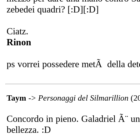
zebedei quadri? [:D][:D]
Ciatz.
Rinon
ps vorrei possedere metÃ della dete
Taym
->
Personaggi del Silmarillion
(2
Concordo in pieno. Galadriel Ã¨ un
bellezza. :D