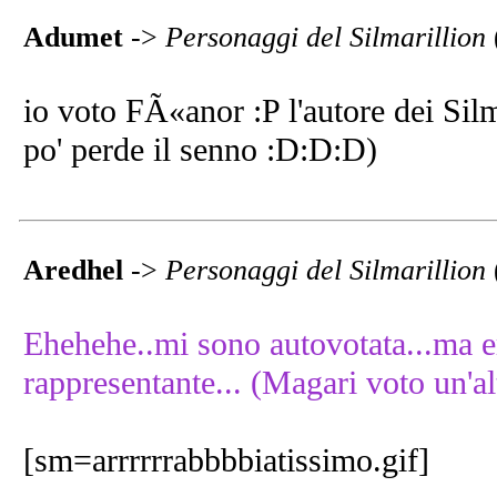
Adumet
->
Personaggi del Silmarillion
io voto FÃ«anor :P l'autore dei Silm
po' perde il senno :D:D:D)
Aredhel
->
Personaggi del Silmarillion
Ehehehe..mi sono autovotata...ma 
rappresentante... (Magari voto un'alt
[sm=arrrrrrabbbbiatissimo.gif]