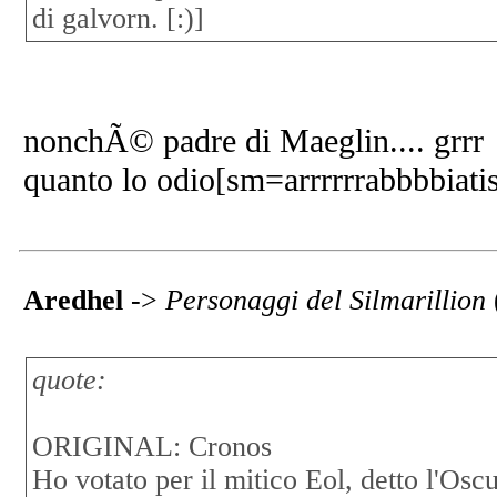
di galvorn. [:)]
nonchÃ© padre di Maeglin.... grrr
quanto lo odio[sm=arrrrrrabbbbiati
Aredhel
->
Personaggi del Silmarillion
quote:
ORIGINAL: Cronos
Ho votato per il mitico Eol, detto l'Osc