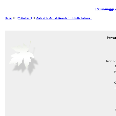
Personaggi d
Home
>>
[Mittalmar]
>>
Aula delle Arti di Arandor ~ J.R.R. Tolkien ~
Person
Indis de
M
C
C
F