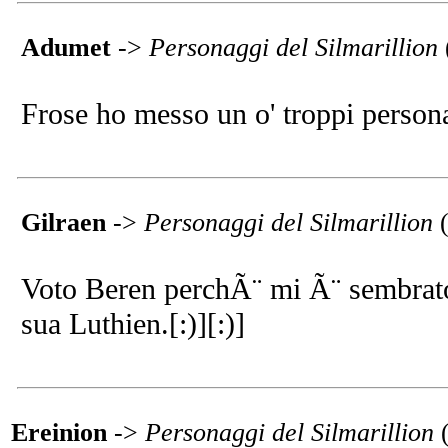
Adumet
->
Personaggi del Silmarillion
Frose ho messo un o' troppi personagg
Gilraen
->
Personaggi del Silmarillion
Voto Beren perchÃ¨ mi Ã¨ sembrato c
sua Luthien.[:)][:)]
Ereinion
->
Personaggi del Silmarillion