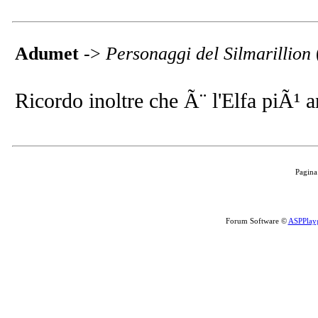
Adumet
->
Personaggi del Silmarillion
Ricordo inoltre che Ã¨ l'Elfa piÃ¹ a
Pagina
Forum Software ©
ASPPlay