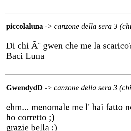
piccolaluna
->
canzone della sera 3 (c
Di chi Ã¨ gwen che me la scarico??
Baci Luna
GwendydD
->
canzone della sera 3 (c
ehm... menomale me l' hai fatto not
ho corretto ;)
grazie bella :)