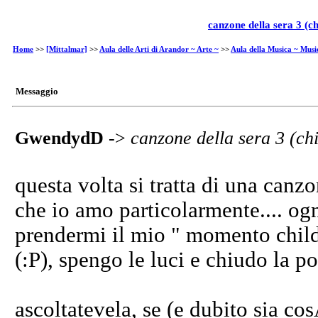
canzone della sera 3 (
Home
>>
[Mittalmar]
>>
Aula delle Arti di Arandor ~ Arte ~
>>
Aula della Musica ~ Musi
Messaggio
GwendydD
->
canzone della sera 3 (c
questa volta si tratta di una canzo
che io amo particolarmente.... ogn
prendermi il mio " momento child 
(:P), spengo le luci e chiudo la p
ascoltatevela, se (e dubito sia co