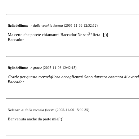
figliadelfiume
->
dalla vecchia foresta
(2005-11-06 12:32:52)
Ma certo che potete chiamarmi Baccador!Ne sarÃ² lieta...[;)]
Baccador
figliadelfiume
->
grazie
(2005-11-06 12:42:15)
Grazie per questa meravigliosa accoglienza! Sono davvero contenta di avervi t
Baccador
Nelanor
->
dalla vecchia foresta
(2005-11-06 15:09:35)
Benvenuta anche da parte mia[:)]