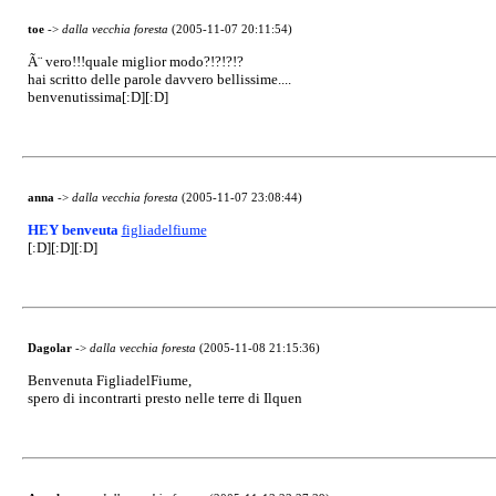
toe
->
dalla vecchia foresta
(2005-11-07 20:11:54)
Ã¨ vero!!!quale miglior modo?!?!?!?
hai scritto delle parole davvero bellissime....
benvenutissima[:D][:D]
anna
->
dalla vecchia foresta
(2005-11-07 23:08:44)
HEY benveuta
figliadelfiume
[:D][:D][:D]
Dagolar
->
dalla vecchia foresta
(2005-11-08 21:15:36)
Benvenuta FigliadelFiume,
spero di incontrarti presto nelle terre di Ilquen