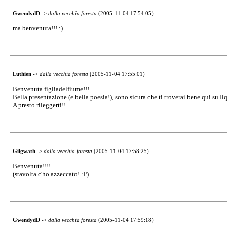
GwendydD
->
dalla vecchia foresta
(2005-11-04 17:54:05)
ma benvenuta!!! :)
Luthien
->
dalla vecchia foresta
(2005-11-04 17:55:01)
Benvenuta figliadelfiume!!!
Bella presentazione (e bella poesia!), sono sicura che ti troverai bene qui su Ilq
A presto rileggerti!!
Gilgwath
->
dalla vecchia foresta
(2005-11-04 17:58:25)
Benvenuta!!!!
(stavolta c'ho azzeccato! :P)
GwendydD
->
dalla vecchia foresta
(2005-11-04 17:59:18)