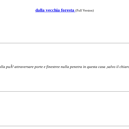
dalla vecchia foresta
(Full Version)
lla puÃ² attraversare porte e finestre
e nulla penetra in questa casa ,
salvo il chiar