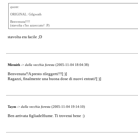
quote:
ORIGINAL: Gilgwath
Benvenuta!!!!
(stavolta c'ho azzeccato! :P)
stavolta era facile ;D
Mirmith
->
dalla vecchia foresta
(2005-11-04 18:04:38)
Benvenuta!!A presto rileggerti!!![:)]
Ragazzi, finalmente una buona dose di nuovi entrati![:)]
Taym
->
dalla vecchia foresta
(2005-11-04 19:14:10)
Ben arrivata figliadelfiume. Ti troverai bene :)