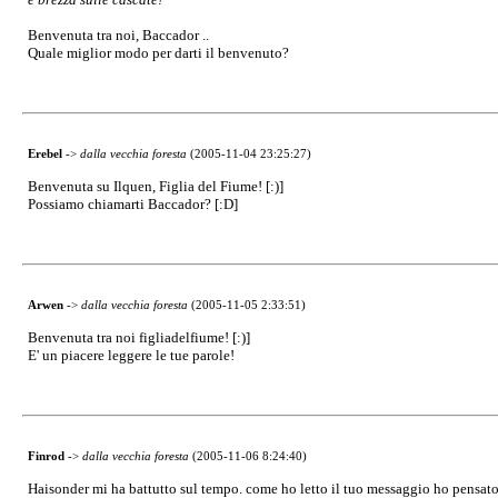
Benvenuta tra noi, Baccador ..
Quale miglior modo per darti il benvenuto?
Erebel
->
dalla vecchia foresta
(2005-11-04 23:25:27)
Benvenuta su Ilquen, Figlia del Fiume! [:)]
Possiamo chiamarti Baccador? [:D]
Arwen
->
dalla vecchia foresta
(2005-11-05 2:33:51)
Benvenuta tra noi figliadelfiume! [:)]
E' un piacere leggere le tue parole!
Finrod
->
dalla vecchia foresta
(2005-11-06 8:24:40)
Haisonder mi ha battutto sul tempo. come ho letto il tuo messaggio ho pensat