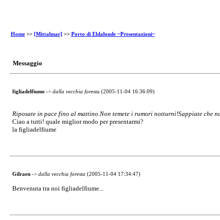
Home
>>
[Mittalmar]
>>
Porto di Eldalonde ~Presentazioni~
Messaggio
figliadelfiume
->
dalla vecchia foresta
(2005-11-04 16:36:09)
Riposate in pace fino al mattino.
Non temete i rumori notturni!
Sappiate che nu
Ciao a tutti! quale miglior modo per presentarmi?
la figliadelfiume
Gilraen
->
dalla vecchia foresta
(2005-11-04 17:34:47)
Benvenuta tra noi figliadelfiume...