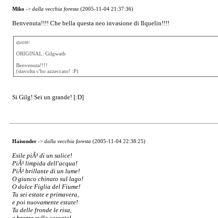
Miko
->
dalla vecchia foresta
(2005-11-04 21:37:36)
Benvenuta!!!! Che bella questa neo invasione di Ilquelin!!!!
quote:
ORIGINAL: Gilgwath
Benvenuta!!!!
(stavolta c'ho azzeccato! :P)
Si Gilg! Sei un grande! [:D]
Haisonder
->
dalla vecchia foresta
(2005-11-04 22:38:25)
Esile piÃ¹ di un salice!
PiÃ¹ limpida dell'acqua!
PiÃ¹ brillante di un lume!
O giunco chinato sul lago!
O dolce Figlia del Fiume!
Tu sei estate e primavera,
e poi nuovamente estate!
Tu delle fronde le risa,
e brezza sulle cascate!