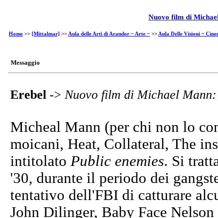
Nuovo film di Michae
Home
>>
[Mittalmar]
>>
Aula delle Arti di Arandor ~ Arte ~
>>
Aula Delle Visioni ~ Cin
Messaggio
Erebel
->
Nuovo film di Michael Mann:
Micheal Mann (per chi non lo con
moicani, Heat, Collateral, The ins
intitolato
Public enemies
. Si trat
'30, durante il periodo dei gangst
tentativo dell'FBI di catturare al
John Dilinger, Baby Face Nelson 