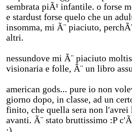
sembrata piÃ¹ infantile. o forse m
e stardust forse quelo che un adul
insomma, mi Ã¨ piaciuto, perchÃ¨
altri.
nessundove mi Ã¨ piaciuto moltiss
visionaria e folle, Ã¨ un libro ass
american gods... pure io non volevo
giorno dopo, in classe, ad un cer
finito, che quella sera non l'avrei
avanti. Ã¨ stato bruttissimo :P c'Ã
;)