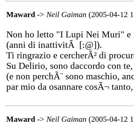
Maward
->
Neil Gaiman
(2005-04-12 1
Non ho letto "I Lupi Nei Muri" e
(anni di inattivitÃ [:@]).
Ti ringrazio e cercherÃ² di procu
Su Delirio, sono daccordo con te
(e non perchÃ¨ sono maschio, anch
par mio da osannare cosÃ¬ tanto,
Maward
->
Neil Gaiman
(2005-04-12 1