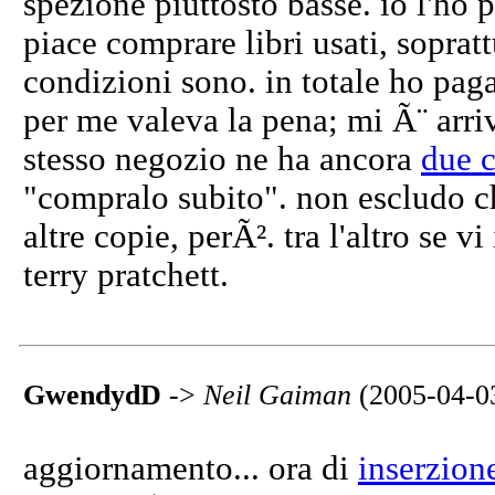
spezione piuttosto basse. io l'ho 
piace comprare libri usati, soprat
condizioni sono. in totale ho pag
per me valeva la pena; mi Ã¨ arriv
stesso negozio ne ha ancora
due 
"compralo subito". non escludo c
altre copie, perÃ². tra l'altro se v
terry pratchett.
GwendydD
->
Neil Gaiman
(2005-04-0
aggiornamento... ora di
inserzion