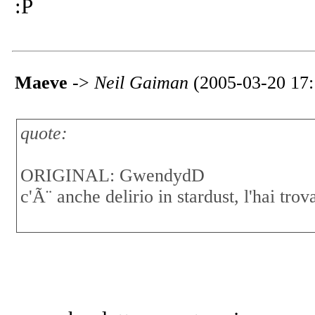
:P
Maeve
->
Neil Gaiman
(2005-03-20 17:
quote:
ORIGINAL: GwendydD
c'Ã¨ anche delirio in stardust, l'hai trova