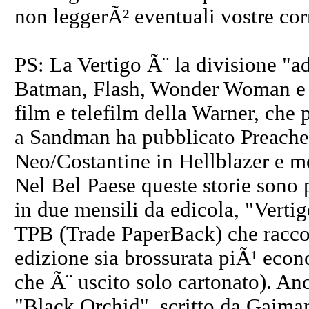
non leggerÃ² eventuali vostre correz
PS: La Vertigo Ã¨ la divisione "
Batman, Flash, Wonder Woman e tu
film e telefilm della Warner, che
a Sandman ha pubblicato Preacher 
Neo/Costantine in Hellblazer e mol
Nel Bel Paese queste storie sono 
in due mensili da edicola, "Vertig
TPB (Trade PaperBack) che raccolg
edizione sia brossurata piÃ¹ econ
che Ã¨ uscito solo cartonato). An
"Black Orchid", scritto da Gaima