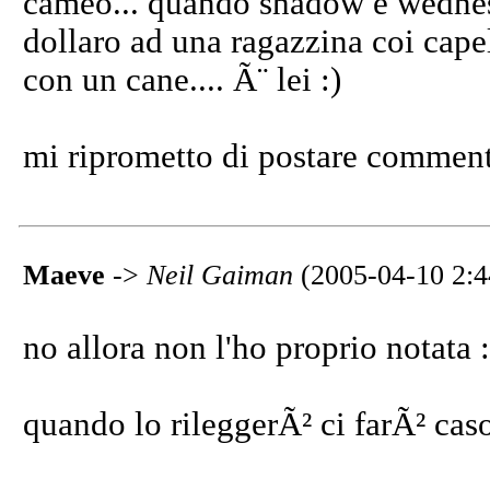
cameo... quando shadow e wedne
dollaro ad una ragazzina coi capell
con un cane.... Ã¨ lei :)
mi riprometto di postare comment
Maeve
->
Neil Gaiman
(2005-04-10 2:4
no allora non l'ho proprio notata :
quando lo rileggerÃ² ci farÃ² cas