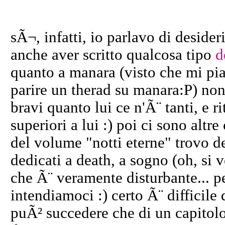
sÃ¬, infatti, io parlavo di deside
anche aver scritto qualcosa tipo
d
quanto a manara (visto che mi pia
parire un therad su manara:P) non
bravi quanto lui ce n'Ã¨ tanti, e 
superiori a lui :) poi ci sono altr
del volume "notti eterne" trovo d
dedicati a death, a sogno (oh, si v
che Ã¨ veramente disturbante... pe
intendiamoci :) certo Ã¨ difficile
puÃ² succedere che di un capitolo 