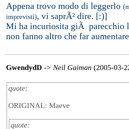
Appena trovo modo di leggerlo
(
, vi saprÃ² dire. [:)]
imprevisti)
Mi ha incuriosita giÃ parecchio l
non fanno altro che far aumentare 
GwendydD
->
Neil Gaiman
(2005-03-2
quote:
ORIGINAL: Maeve
quote: