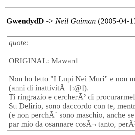
GwendydD
->
Neil Gaiman
(2005-04-1
quote:
ORIGINAL: Maward
Non ho letto "I Lupi Nei Muri" e non n
(anni di inattivitÃ [:@]).
Ti ringrazio e cercherÃ² di procurarmel
Su Delirio, sono daccordo con te, ment
(e non perchÃ¨ sono maschio, anche se 
par mio da osannare cosÃ¬ tanto, perÃ²