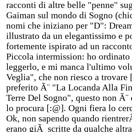
racconti di altre belle "penne" sug
Gaiman sul mondo di Sogno (chicca
nomi che iniziano per "D": Dream,
illustrato da un elegantissimo e 
fortemente ispirato ad un raccon
Piccola intermission: ho ordinato
leggerlo, e mi manca l'ultimo vo
Veglia", che non riesco a trovare [
preferito Ã¨ "La Locanda Alla Fin
Terre Del Sogno", questo non Ã¨ 
lo procura [:@]. Ogni fiera lo ce
Ok, non sapendo quando rientrerÃ²
erano giÃ scritte da qualche altr