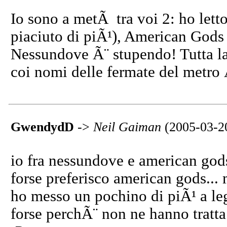
Io sono a metÃ tra voi 2: ho let
piaciuto di piÃ¹), American Gods 
Nessundove Ã¨ stupendo! Tutta la 
coi nomi delle fermate del metro 
GwendydD
->
Neil Gaiman
(2005-03-2
io fra nessundove e american gods
forse preferisco american gods...
ho messo un pochino di piÃ¹ a leg
forse perchÃ¨ non ne hanno tratta 