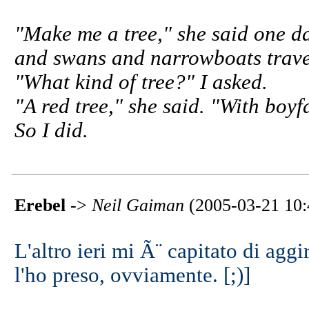
"Make me a tree," she said one da
and swans and narrowboats trave
"What kind of tree?" I asked.
"A red tree," she said. "With boyf
So I did.
Erebel
->
Neil Gaiman
(2005-03-21 10:
L'altro ieri mi Ã¨ capitato di aggi
l'ho preso, ovviamente. [;)]