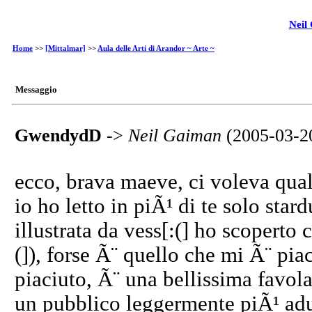
Neil
Home
>>
[Mittalmar]
>>
Aula delle Arti di Arandor ~ Arte ~
Messaggio
GwendydD
->
Neil Gaiman
(2005-03-2
ecco, brava maeve, ci voleva qual
io ho letto in piÃ¹ di te solo star
illustrata da vess[:(] ho scoperto 
(]), forse Ã¨ quello che mi Ã¨ pi
piaciuto, Ã¨ una bellissima favola
un pubblico leggermente piÃ¹ adul