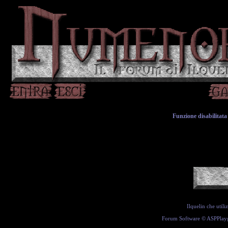
Funzione disabilitata 
Ilquelin che util
Forum Software ©
ASPPlay