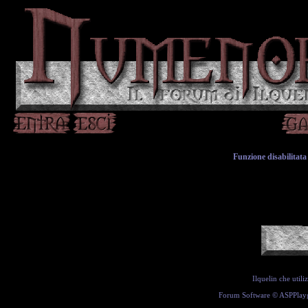
Funzione disabilitata 
Ilquelin che util
Forum Software ©
ASPPlay