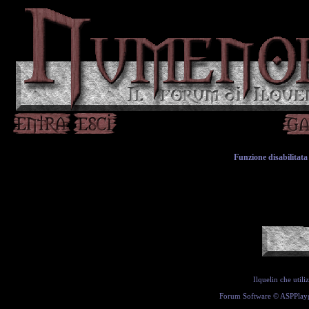
Funzione disabilitata 
Ilquelin che util
Forum Software ©
ASPPlay