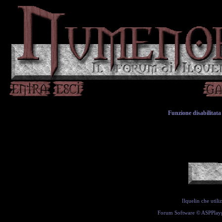
Funzione disabilitata 
Ilquelin che util
Forum Software ©
ASPPlay