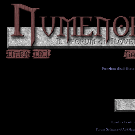
Funzione disabilitata 
Ilquelin che util
Forum Software ©
ASPPlay