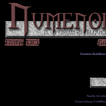
Funzione disabilitata 
Ilquelin che util
Forum Software ©
ASPPlay