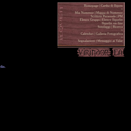
Homepage
|
Cartha di Ilquen .
~
.
Mia Numenor
|
Mappa di Numenor .
Scrittoio Personale
|
PM .
Elenco Gruppi
|
Elenco Ilquelin .
Ilquelin on-line .
Sondaggi
|
Ricerca .
~
.
Calendari
|
Galleria Fotografica .
~
.
Segnalazioni
|
Messaggio ai Valar .
lin.