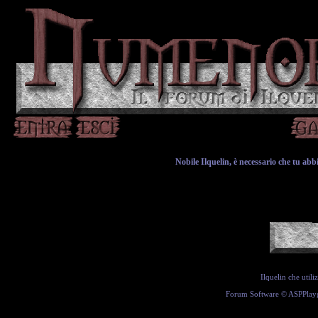
Nobile Ilquelin, è necessario che tu abbia
Ilquelin che util
Forum Software ©
ASPPlay