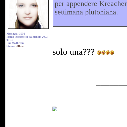
per appendere Kreacher f
settimana plutoniana.
Messaggi: 3036
Primo ingresso in Numenor: 2003-
05-11
Da: Medhelan
Status:
offline
solo una???
______