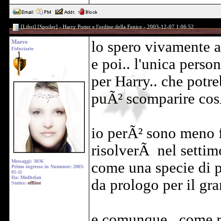
[Libri] [Spoiler] - Harry Potter e l'ordine della Fenice - 2003-12-07 1:06:52
Maeve
lo spero vivamente a
Fiduciario
e poi.. l'unica pers
per Harry.. che potre
puÃ² scomparire co
io perÃ² sono meno f
risolverÃ nel settimo
Messaggi: 3036
come una specie di p
Primo ingresso in Numenor: 2003-
05-11
Da: Medhelan
da prologo per il gra
Status:
offline
e comunque.. come r