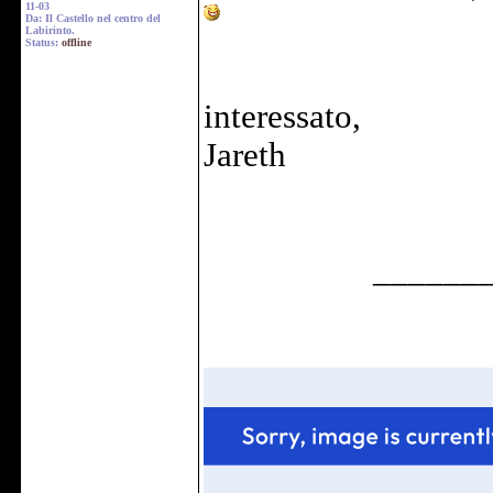
11-03
Da: Il Castello nel centro del
Labirinto.
Status:
offline
interessato,
Jareth
______