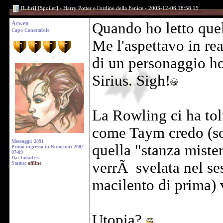
[Libri] [Spoiler] - Harry Potter e l'ordine della Fenice - 2003-12-06 18:58:15
Arwen
Quando ho letto quel
Capo Conestabile
Me l'aspettavo in re
di un personaggio ho
Sirius. Sigh!
La Rowling ci ha tol
come Taym credo (s
Messaggi: 2891
quella "stanza miste
Primo ingresso in Numenor: 2002-
07-09
Da: Imladris
verrÃ svelata nel ses
Status:
offline
macilento di prima) 
Utopia?