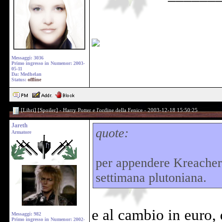
Messaggi: 3036
Primo ingresso in Numenor: 2003-
05-11
Da: Medhelan
Status:
offline
[Libri] [Spoiler] - Harry Potter e l'ordine della Fenice - 2003-12-18 15:50:25
Jareth
quote:
Armatore
per appendere Kreacher f
settimana plutoniana.
e al cambio in euro,
Messaggi: 982
Primo ingresso in Numenor: 2002-