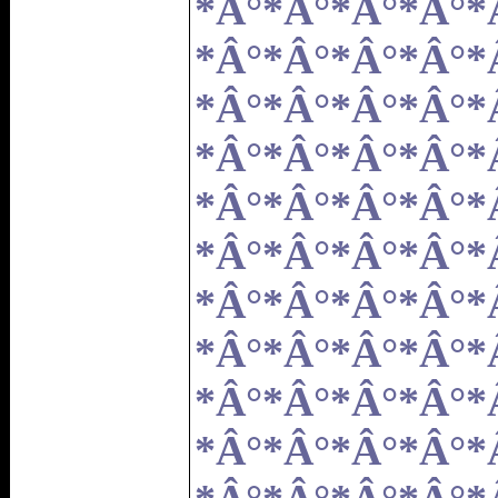
*Â°*Â°*Â°*Â°*
*Â°*Â°*Â°*Â°*
*Â°*Â°*Â°*Â°*
*Â°*Â°*Â°*Â°*
*Â°*Â°*Â°*Â°*
*Â°*Â°*Â°*Â°*
*Â°*Â°*Â°*Â°*
*Â°*Â°*Â°*Â°*
*Â°*Â°*Â°*Â°*
*Â°*Â°*Â°*Â°*