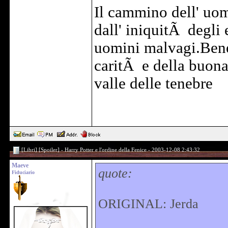
Il cammino dell' uom
dall' iniquitÃ degli e
uomini malvagi.Bene
caritÃ e della buona
valle delle tenebre
[Libri] [Spoiler] - Harry Potter e l'ordine della Fenice - 2003-12-08 2:43:32
Maeve
quote:
Fiduciario
ORIGINAL: Jerda