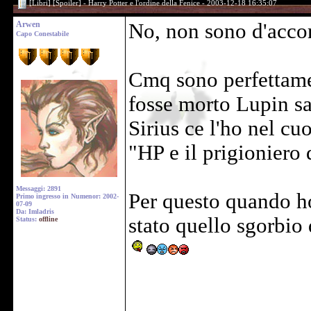
[Libri] [Spoiler] - Harry Potter e l'ordine della Fenice - 2003-12-18 16:35:07
Arwen
No, non sono d'acco
Capo Conestabile
Cmq sono perfettamen
fosse morto Lupin sa
Sirius ce l'ho nel cu
"HP e il prigioniero
Messaggi: 2891
Per questo quando ho
Primo ingresso in Numenor: 2002-
07-09
Da: Imladris
stato quello sgorbio
Status:
offline