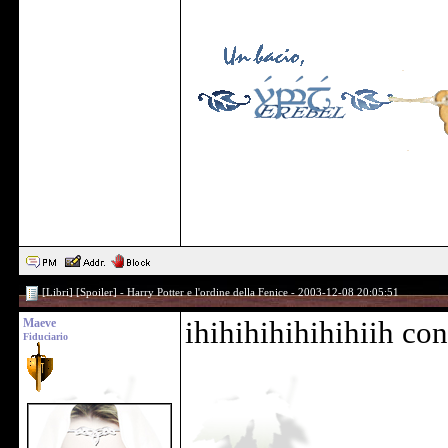
[Libri] [Spoiler] - Harry Potter e l'ordine della Fenice - 2003-12-08 20:05:51
Maeve
ihihihihihihihiih co
Fiduciario
______