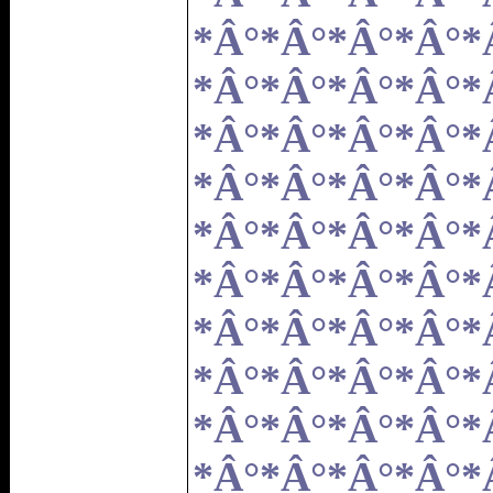
*Â°*Â°*Â°*Â°*
*Â°*Â°*Â°*Â°*
*Â°*Â°*Â°*Â°*
*Â°*Â°*Â°*Â°*
*Â°*Â°*Â°*Â°*
*Â°*Â°*Â°*Â°*
*Â°*Â°*Â°*Â°*
*Â°*Â°*Â°*Â°*
*Â°*Â°*Â°*Â°*
*Â°*Â°*Â°*Â°*