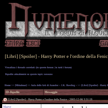
[Libri] [Spoiler] - Harry Potter e l'ordine della Feni
Visualizza i threads correlati: (
in questo forum
|
in tutti i forum
)
Ilquelin attualmente su questo topic: nessuno
Home
>>
[Mittalmar]
>>
Aula delle Arti di Arandor ~ J.K. Rowling ~
>> [Libri] [Spoiler] - Harry P
ID-Ilquelin
Messaggio
[Libri] [Spoiler] - Harry Potter e l'ordine della Fenice - 2003-12-06 3:51:19
Maeve