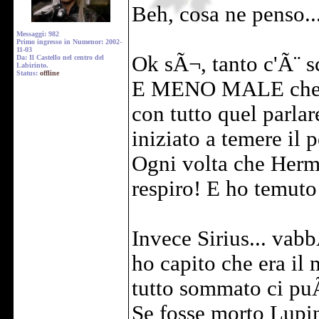
Beh, cosa ne penso..
Messaggi: 982
Primo ingresso in Numenor: 2002-
11-03
Ok sÃ¬, tanto c'Ã¨ sc
Da: Il Castello nel centro del
Labirinto.
Status:
offline
E MENO MALE che Ã¨
con tutto quel parla
iniziato a temere il 
Ogni volta che Hermio
respiro! E ho temuto
Invece Sirius... vabb
ho capito che era il 
tutto sommato ci pu
Se fosse morto Lupin