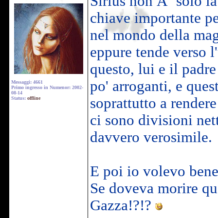
Sirius non Ã¨ solo l
chiave importante pe
nel mondo della mag
eppure tende verso l
questo, lui e il padr
po' arroganti, e ques
Messaggi: 4661
Primo ingresso in Numenor: 2002-
08-14
soprattutto a render
Status:
offline
ci sono divisioni ne
davvero verosimile.
E poi io volevo bene a
Se doveva morire qu
Gazza!?!?