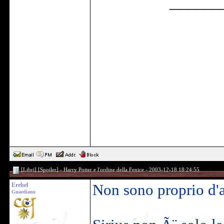
______
[Libri] [Spoiler] - Harry Potter e l'ordine della Fenice - 2003-12-18 18:24:55
Erebel
Non sono proprio d'a
Guardiano