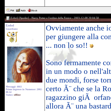
[Libri] [Spoiler] - Harry Potter e l'ordine della Fenice - 2003-12-08 20:04:58
Erebel
Ovviamente anche io 
Guardiano
per giungere alla con
... non lo so!!
Sono fermamente conv
in un modo o nell'alt
due mondi, forse tor
certo Ã¨ che se la R
Messaggi: 4661
Primo ingresso in Numenor: 2002-
08-14
ragazzino giÃ orfano
Status:
offline
allora Ã¨ una bastar