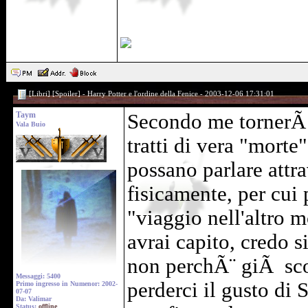
[Libri] [Spoiler] - Harry Potter e l'ordine della Fenice - 2003-12-06 17:31:01
Taym
Secondo me tornerÃ 
Vala Buio
tratti di vera "morte
possano parlare attra
fisicamente, per cui
"viaggio nell'altro 
avrai capito, credo s
non perchÃ¨ giÃ sco
Messaggi: 5400
perderci il gusto di 
Primo ingresso in Numenor: 2002-
07-07
Da: Valimar
Status:
offline