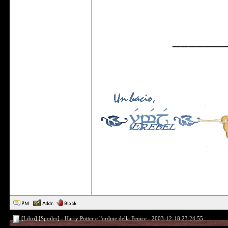
______
[Libri] [Spoiler] - Harry Potter e l'ordine della Fenice - 2003-12-18 23:24:55