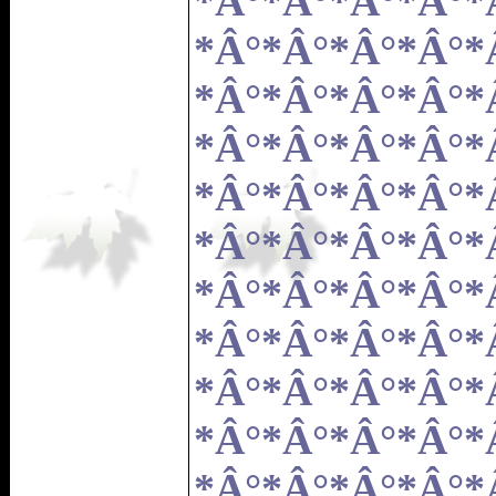
*Â°*Â°*Â°*Â°*
*Â°*Â°*Â°*Â°*
*Â°*Â°*Â°*Â°*
*Â°*Â°*Â°*Â°*
*Â°*Â°*Â°*Â°*
*Â°*Â°*Â°*Â°*
*Â°*Â°*Â°*Â°*
*Â°*Â°*Â°*Â°*
*Â°*Â°*Â°*Â°*
*Â°*Â°*Â°*Â°*
*Â°*Â°*Â°*Â°*