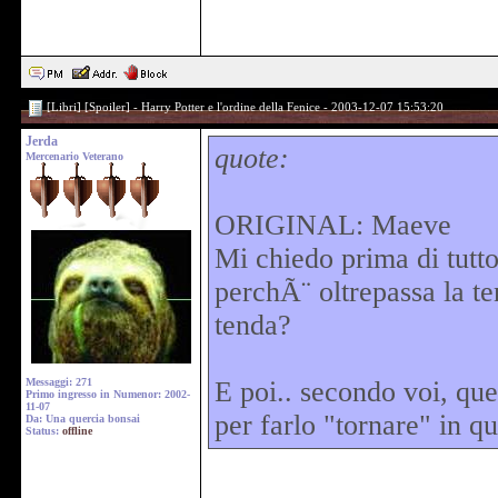
[Libri] [Spoiler] - Harry Potter e l'ordine della Fenice - 2003-12-07 15:53:20
Jerda
quote:
Mercenario Veterano
ORIGINAL: Maeve
Mi chiedo prima di tutto
perchÃ¨ oltrepassa la te
tenda?
Messaggi: 271
E poi.. secondo voi, qu
Primo ingresso in Numenor: 2002-
11-07
per farlo "tornare" in 
Da: Una quercia bonsai
Status:
offline