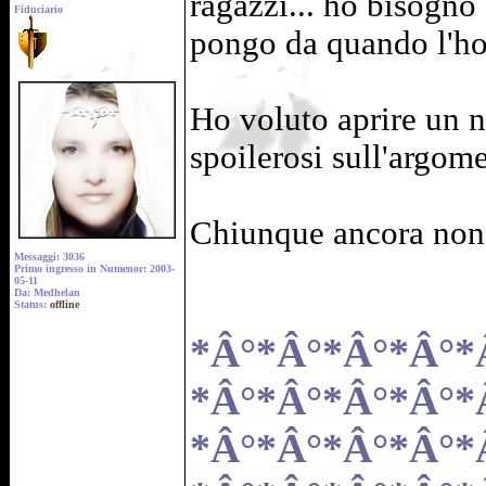
ragazzi... ho bisogno
Fiduciario
pongo da quando l'ho 
Ho voluto aprire un n
spoilerosi sull'argom
Chiunque ancora non l'
Messaggi: 3036
Primo ingresso in Numenor: 2003-
05-11
Da: Medhelan
Status:
offline
*Â°*Â°*Â°*Â°*
*Â°*Â°*Â°*Â°*
*Â°*Â°*Â°*Â°*