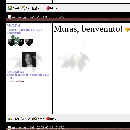
nuovo approdo! - 2004-03-09 17:03:20
MaGiDeL
Muras, benvenuto!
~ Mastro Cartografo di Ea e
Cambusiere
______
Messaggi: 529
Primo ingresso in Numenor: 2002-
07-09
Status:
offline
nuovo approdo! - 2004-03-09 17:17:34