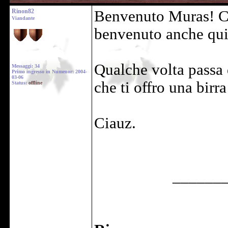
Rinon82
Benvenuto Muras! Ci
Viandante
benvenuto anche qu
Qualche volta passa
Messaggi: 34
Primo ingresso in Numenor: 2004-
03-06
che ti offro una birra
Status:
offline
Ciauz.
______