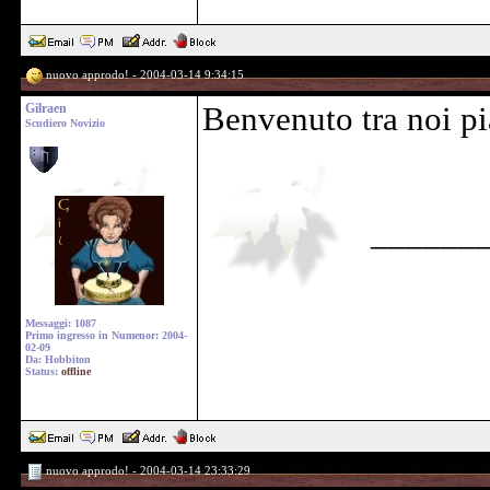
nuovo approdo! - 2004-03-14 9:34:15
Gilraen
Benvenuto tra noi pi
Scudiero Novizio
______
Messaggi: 1087
Primo ingresso in Numenor: 2004-
02-09
Da: Hobbiton
Status:
offline
nuovo approdo! - 2004-03-14 23:33:29