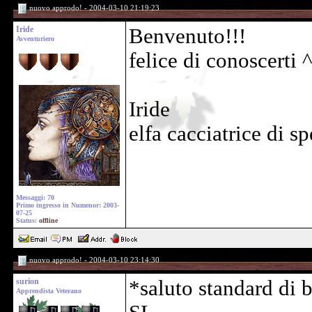
nuovo approdo! - 2004-03-10 21:19:23
Iride
Benvenuto!!!
Avventuriero
felice di conoscerti 
Iride
elfa cacciatrice di spe
Messaggi: 70
Primo ingresso in Numenor: 2003-
07-25
Status:
offline
nuovo approdo! - 2004-03-10 23:14:30
surion
*saluto standard di
Apprendista Veterano