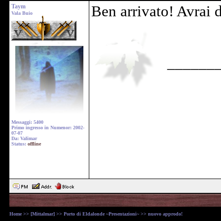
Taym
Ben arrivato! Avrai d
Vala Buio
______
Messaggi: 5400
Primo ingresso in Numenor: 2002-
07-07
Da: Valimar
Status:
offline
Home
>>
[Mittalmar]
>>
Porto di Eldalonde ~Presentazioni~
>> nuovo approdo!