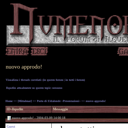
nuovo approdo!
Visualizza i threads correlati: (
in questo forum
|
in tutti i forum
)
Ilquelin attualmente su questo topic: nessuno
Home
>>
[Mittalmar]
>>
Porto di Eldalonde ~Presentazioni~
>> nuovo approdo!
ID-Ilquelin
Messaggio
nuovo approdo! - 2004-03-09 14:00:18
Guest