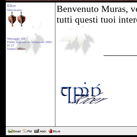
Kiber
Benvenuto Muras, ved
Mercenario
tutti questi tuoi inter
Messaggi: 168
Primo ingresso in Numenor: 2004-
01-25
______
Status:
offline