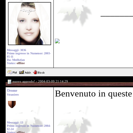
______
Messaggi: 3036
Primo ingresso in Numenor: 2003-
05-11
Da: Medhelan
Status:
offline
nuovo approdo! - 2004-03-09 21:14:29
Orome
Benvenuto in queste
Straniero
Messaggi: 13
Primo ingresso in Numenor: 2004-
02-24
Status:
offline