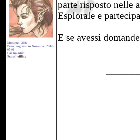
parte risposto nelle 
Esplorale e partecipa
E se avessi domande
Messaggi: 2891
Primo ingresso in Numenor: 2002-
07-09
Da: Imladris
Status:
offline
______