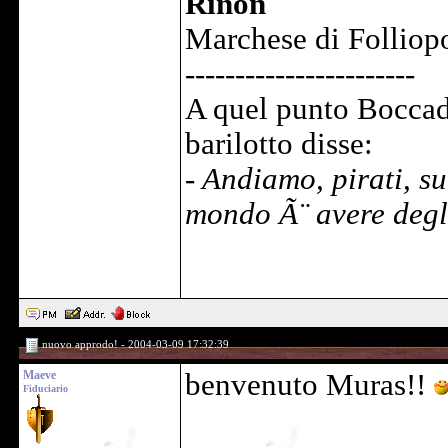
Rinon
Marchese di Folliopo
-----------------------
A quel punto Boccad
barilotto disse:
- Andiamo, pirati, su
mondo Ã¨ avere deg
nuovo approdo! - 2004-03-09 17:32:39
Maeve
benvenuto Muras!!
Fiduciario