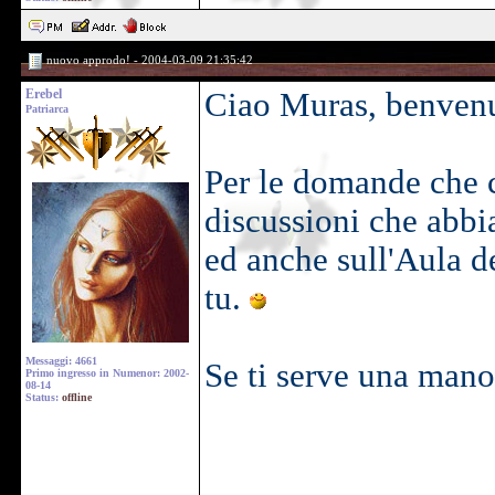
nuovo approdo! - 2004-03-09 21:35:42
Erebel
Ciao Muras, benvenu
Patriarca
Per le domande che ci
discussioni che abbi
ed anche sull'Aula d
tu.
Messaggi: 4661
Se ti serve una mano
Primo ingresso in Numenor: 2002-
08-14
Status:
offline
______