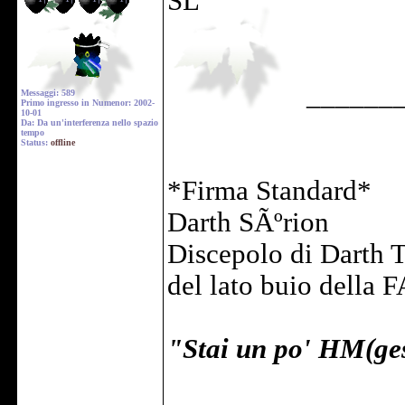
SL
______
Messaggi: 589
Primo ingresso in Numenor: 2002-
10-01
Da: Da un'interferenza nello spazio
tempo
Status:
offline
*Firma Standard*
Darth SÃºrion
Discepolo di Darth 
del lato buio della 
"Stai un po' HM(ge