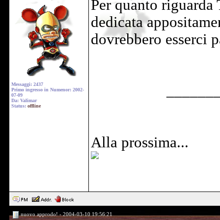
Per quanto riguarda 
dedicata appositament
dovrebbero esserci p
Messaggi: 2437
______
Primo ingresso in Numenor: 2002-
07-09
Da: Valimar
Status:
offline
Alla prossima...
nuovo approdo! - 2004-03-10 19:56:21