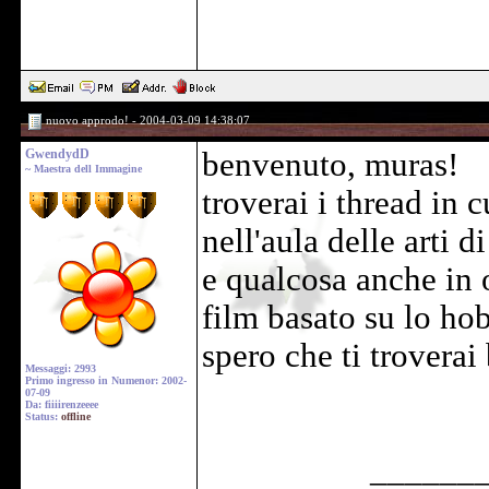
nuovo approdo! - 2004-03-09 14:38:07
GwendydD
benvenuto, muras!
~ Maestra dell Immagine
troverai i thread in 
nell'aula delle arti d
e qualcosa anche in
film basato su lo hob
spero che ti troverai
Messaggi: 2993
Primo ingresso in Numenor: 2002-
07-09
Da: fiiiirenzeeee
Status:
offline
______