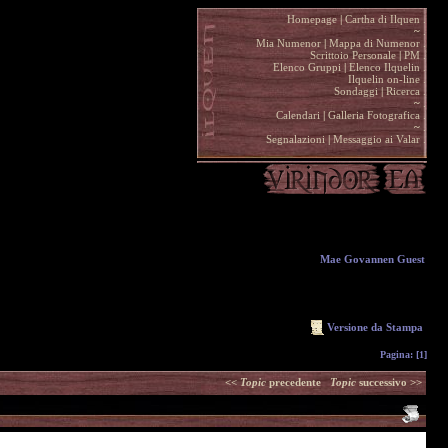
Homepage
|
Cartha di Ilquen .
~
.
Mia Numenor
|
Mappa di Numenor .
Scrittoio Personale
|
PM .
Elenco Gruppi
|
Elenco Ilquelin .
Ilquelin on-line .
Sondaggi
|
Ricerca .
~
.
Calendari
|
Galleria Fotografica .
~
.
Segnalazioni
|
Messaggio ai Valar .
Mae Govannen Guest
Versione da Stampa
Pagina:
[1]
<<
Topic
precedente
Topic
successivo >>