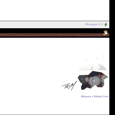
Messaggio #: 6
(Risposta a
Deleted User
)