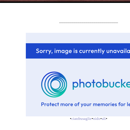
_____________________________
•
cianfrusaglie
•
nido
•
ali
•