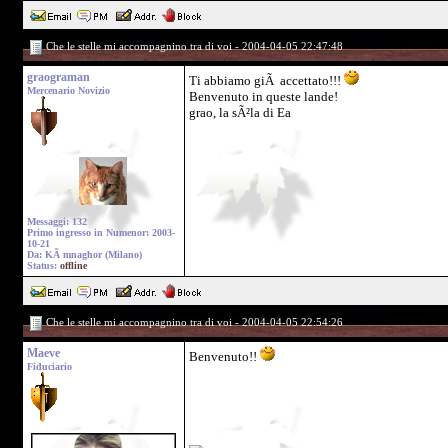
Che le stelle mi accompagnino tra di voi - 2004-04-05 22:47:48
graograman
Ti abbiamo giÃ accettato!!!
Mercenario Novizio
Benvenuto in queste lande!
grao, la sÃ²la di Ea
Messaggi: 132
Primo ingresso in Numenor: 2003-
10-21
Da: KÃ mnaghor (Milano)
Status:
offline
Che le stelle mi accompagnino tra di voi - 2004-04-05 22:54:26
Maeve
Benvenuto!!
Fiduciario