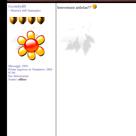
GwendydD
benvenuto arilelas!!!
~ Maestra dell Immagine
Messaggi: 2993
Primo ingresso in Numenor: 2002-
07-09
Da: fiiiirenzeeee
Status:
offline