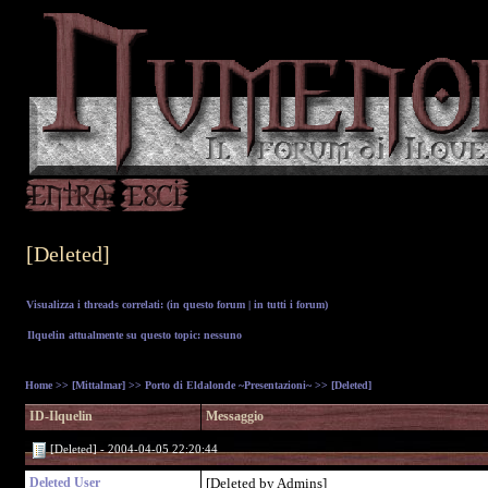
[Deleted]
Visualizza i threads correlati: (
in questo forum
|
in tutti i forum
)
Ilquelin attualmente su questo topic: nessuno
Home
>>
[Mittalmar]
>>
Porto di Eldalonde ~Presentazioni~
>> [Deleted]
ID-Ilquelin
Messaggio
[Deleted] - 2004-04-05 22:20:44
Deleted User
[Deleted by Admins]