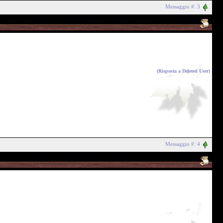
Messaggio #: 3
(Risposta a
Deleted User
)
Messaggio #: 4