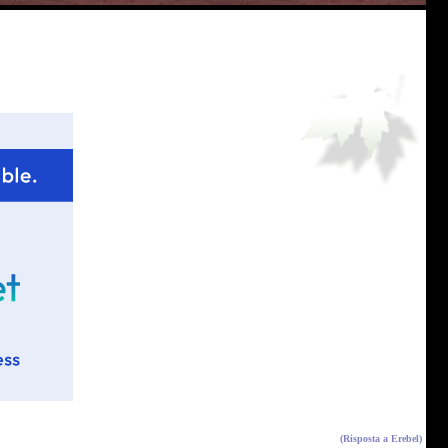
(Risposta a
Erebel
)