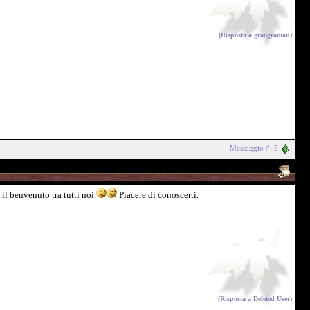
(Risposta a
graograman
)
Messaggio #: 5
il benvenuto tra tutti noi.
Piacere di conoscerti.
(Risposta a
Deleted User
)