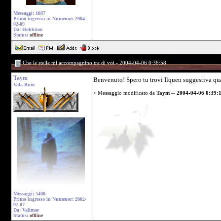
Messaggi: 1087
Primo ingresso in Numenor: 2004-
02-09
Da: Hobbiton
Status:
offline
Che le stelle mi accompagnino tra di voi - 2004-04-06 0:38:58
Taym
Benvenuto! Spero tu trovi Ilquen suggestiva qua
Vala Buio
< Messaggio modificato da
Taym
--
2004-04-06 0:39:
Messaggi: 5400
Primo ingresso in Numenor: 2002-
07-07
Da: Valimar
Status:
offline