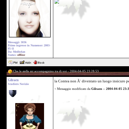
Messaggi: 3036
Primo ingresso in Numenor: 2003-
05-11
Da: Medhelan
Status:
offline
Che le stelle mi accompagnino tra di voi - 2004-04-05 23:28:53
Gilraen
la Contea non Ã¨ diventato un luogo insicuro per 
Scudiero Novizio
< Messaggio modificato da
Gilraen
--
2004-04-05 23: