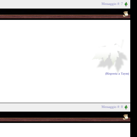
Messaggio #: 7
(Risposta a
Taym
)
Messaggio #: 8