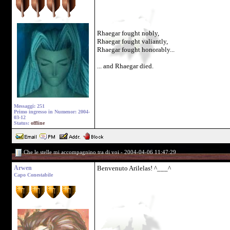
Rhaegar fought nobly,
Rhaegar fought valiantly,
Rhaegar fought honorably...
... and Rhaegar died.
Messaggi: 251
Primo ingresso in Numenor: 2004-
03-12
Status:
offline
Che le stelle mi accompagnino tra di voi - 2004-04-06 11:47:29
Arwen
Benvenuto Arilelas! ^___^
Capo Conestabile