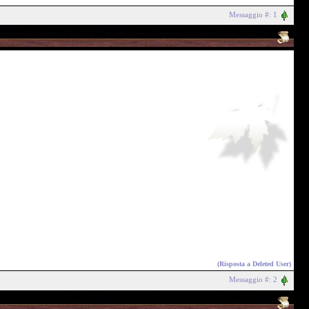
Messaggio #: 1
(Risposta a
Deleted User
)
Messaggio #: 2