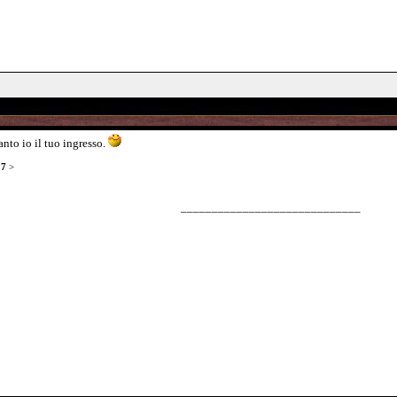
nto io il tuo ingresso.
17
>
_____________________________