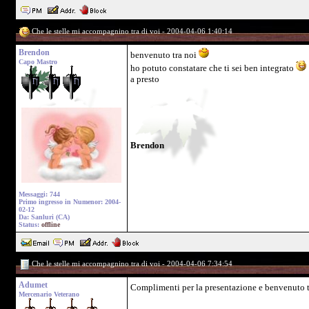
Che le stelle mi accompagnino tra di voi - 2004-04-06 1:40:14
Brendon
benvenuto tra noi
Capo Mastro
ho potuto constatare che ti sei ben integrato
a presto
Brendon
Messaggi: 744
Primo ingresso in Numenor: 2004-
02-12
Da: Sanluri (CA)
Status:
offline
Che le stelle mi accompagnino tra di voi - 2004-04-06 7:34:54
Adumet
Complimenti per la presentazione e benvenuto 
Mercenario Veterano