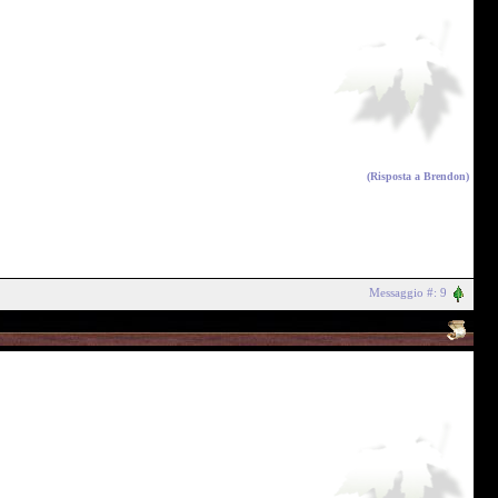
(Risposta a
Brendon
)
Messaggio #: 9