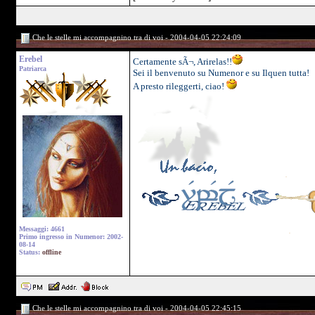
Che le stelle mi accompagnino tra di voi - 2004-04-05 22:24:09
Erebel
Certamente sÃ¬, Arirelas!!
Patriarca
Sei il benvenuto su Numenor e su Ilquen tutta!
A presto rileggerti, ciao!
Messaggi: 4661
Primo ingresso in Numenor: 2002-
08-14
Status:
offline
Che le stelle mi accompagnino tra di voi - 2004-04-05 22:45:15