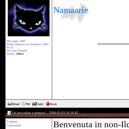
Namaarie
______
Messaggi: 1485
Primo ingresso in Numenor: 2004-
03-23
Da: Nan Elmoth
Status:
offline
Un non-saluto a nessuno! - 2004-05-03 16:36:45
Cronos
Benvenuta in non-Il
Conestabile