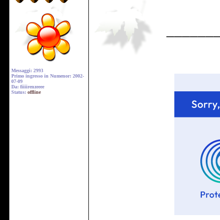
______
Messaggi: 2993
Primo ingresso in Numenor: 2002-
07-09
Da: fiiiirenzeeee
Status:
offline