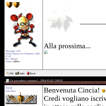
______
Alla prossima...
Messaggi: 2437
Primo ingresso in Numenor: 2002-
07-09
Da: Valimar
Status:
offline
Un non-saluto a nessuno! - 2004-05-05 2:08:03
Taym
Benvenuta Cincia!
Vala Buio
Credi vogliano iscri