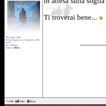
in attesa sulla sogli
Ti troverai bene...
Messaggi: 5400
______
Primo ingresso in Numenor: 2002-
07-07
Da: Valimar
Status:
offline