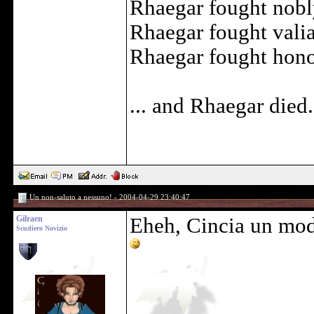
Rhaegar fought nobl
Rhaegar fought valia
Rhaegar fought honor
... and Rhaegar died.
Un non-saluto a nessuno! - 2004-04-29 23:40:47
Gilraen
Eheh, Cincia un mod
Scudiero Novizio
______