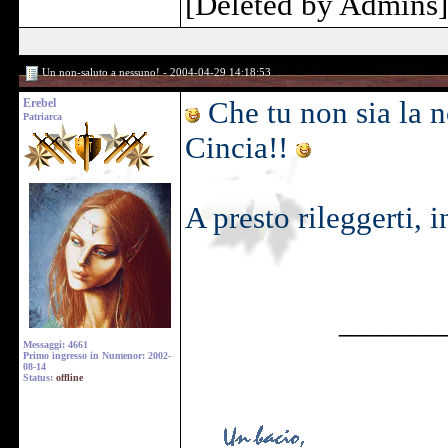
[Deleted by Admins]
Un non-saluto a nessuno! - 2004-04-29 14:18:53
Erebel
Che tu non sia la 
Patriarca
Cincia!!
A presto rileggerti, 
______
Messaggi: 4661
Primo ingresso in Numenor: 2002-
08-14
Status:
offline