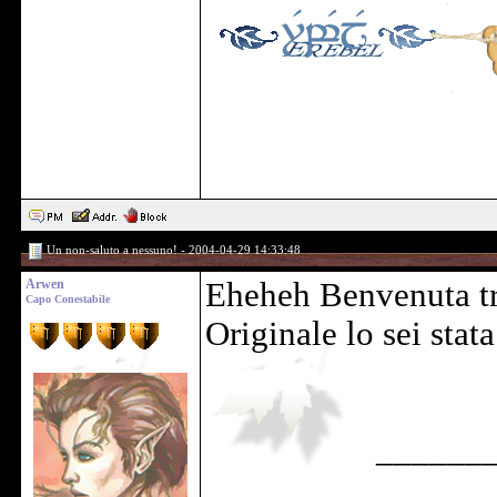
Un non-saluto a nessuno! - 2004-04-29 14:33:48
Arwen
Eheheh Benvenuta tr
Capo Conestabile
Originale lo sei sta
______