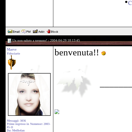
•
c
Un non-saluto a nessuno! - 2004-04-29 18:13:45
Maeve
benvenuta!!
Fiduciario
______
Messaggi: 3036
Primo ingresso in Numenor: 2003-
05-11
Da: Medhelan