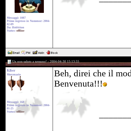
Messaggi: 1087
Primo ingresso in Numenor: 2004-
02-09
Da: Hobbiton
Status:
offline
Un non-saluto a nessuno! - 2004-04-30 15:13:55
Kiber
Beh, direi che il mo
Mercenario
Benvenuta!!!
Messaggi: 168
Primo ingresso in Numenor: 2004-
01-25
______
Status:
offline