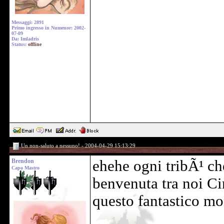
Messaggi: 2891
Primo ingresso in Numenor: 2002-
07-09
Da: Imladris
Status:
offline
Un non-saluto a nessuno! - 2004-04-29 15:13:29
Brendon
ehehe ogni tribÃ¹ che
Capo Mastro
benvenuta tra noi Ci
questo fantastico m