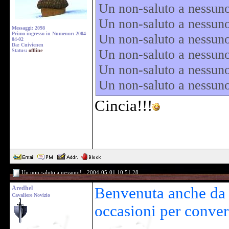
Un non-saluto a nessun
Un non-saluto a nessu
Messaggi: 2098
Primo ingresso in Numenor: 2004-
Un non-saluto a nessu
04-02
Da: Cuivienen
Un non-saluto a nessun
Status:
offline
Un non-saluto a nessun
Un non-saluto a nessun
Cincia!!!
Un non-saluto a nessuno! - 2004-05-01 10:51:28
Aredhel
Benvenuta anche da p
Cavaliere Novizio
occasioni per conver