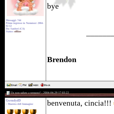
bye
Messaggi: 744
Primo ingresso in Numenor: 2004-
02-12
Da: Sanluri (CA)
______
Status:
offline
Brendon
Un non-saluto a nessuno! - 2004-04-29 17:03:22
GwendydD
benvenuta, cincia!!!
~ Maestra dell Immagine