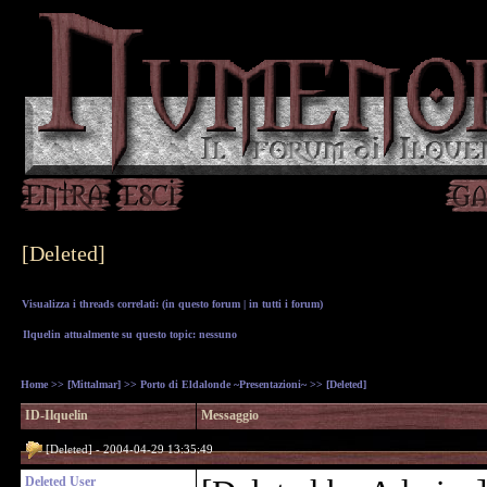
[Deleted]
Visualizza i threads correlati: (
in questo forum
|
in tutti i forum
)
Ilquelin attualmente su questo topic: nessuno
Home
>>
[Mittalmar]
>>
Porto di Eldalonde ~Presentazioni~
>> [Deleted]
ID-Ilquelin
Messaggio
[Deleted] - 2004-04-29 13:35:49
Deleted User