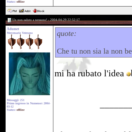
Status:
offline
Un non-saluto a nessuno! - 2004-04-29 22:52:17
Adumet
quote:
Mercenario Veterano
Che tu non sia la non b
mi ha rubato l'idea
Messaggi: 251
______
Primo ingresso in Numenor: 2004-
03-12
Status:
offline