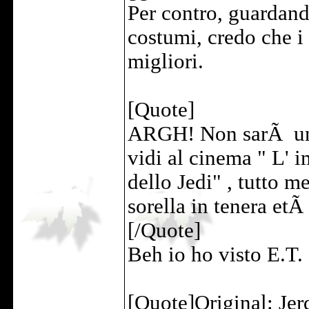
Per contro, guardando
costumi, credo che i
migliori.
[Quote]
ARGH! Non sarÃ un p
vidi al cinema " L' i
dello Jedi" , tutto 
sorella in tenera etÃ
[/Quote]
Beh io ho visto E.T.
[Quote]Original: Jer