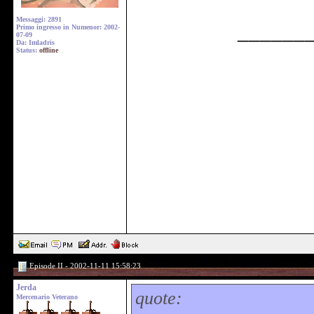
Messaggi: 2891
______
Primo ingresso in Numenor: 2002-
07-09
Da: Imladris
Status:
offline
Episode II - 2002-11-11 15:58:23
Jerda
quote:
Mercenario Veterano