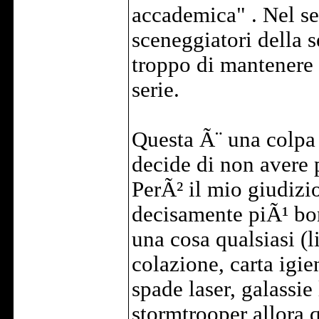
accademica" . Nel se
sceneggiatori della s
troppo di mantenere l
serie.
Questa Ã¨ una colpa
decide di non avere
PerÃ² il mio giudizio
decisamente piÃ¹ bon
una cosa qualsiasi (l
colazione, carta igi
spade laser, galassie
stormtrooper allora