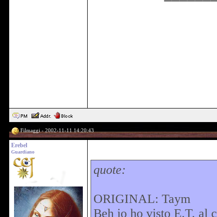
Filmaggi - 2002-11-11 14:20:43
Erebel
Guardiano
quote:
ORIGINAL: Taym
Beh io ho visto E.T. al 