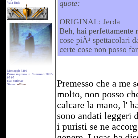
quote:
Vala Buio
ORIGINAL: Jerda
Beh, hai perfettamente r
cose piÃ¹ spettacolari 
certe cose non posso far
Messaggi: 5400
Primo ingresso in Numenor: 2002-
07-07
Premesso che a me so
Da: Valimar
Status:
offline
molto, non posso ch
calcare la mano, l' 
sono andati leggeri
i puristi se ne acco
genere, Lucas ha dise