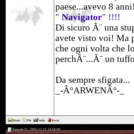
paese...avevo 8 anni
"
Navigator
" !!!!
Di sicuro Ã¨ una stu
avete visto voi! Ma 
che ogni volta che l
perchÃ¨...Ã¨ un tuffo
Da sempre sfigata...
_-Â°ARWENÂ°-_
Episode II - 2002-11-11 14:56:00