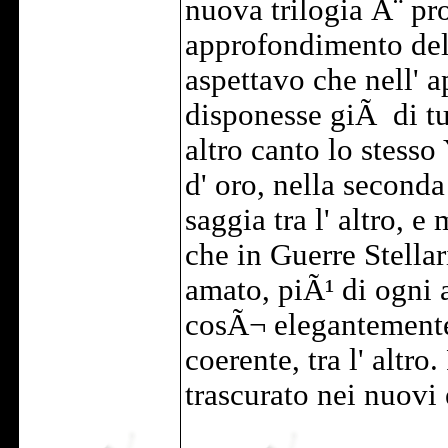
nuova trilogia Ã¨ pr
approfondimento dell
aspettavo che nell' a
disponesse giÃ di tu
altro canto lo stess
d' oro, nella second
saggia tra l' altro, 
che in Guerre Stella
amato, piÃ¹ di ogni a
cosÃ¬ elegantemente
coerente, tra l' altr
trascurato nei nuovi 