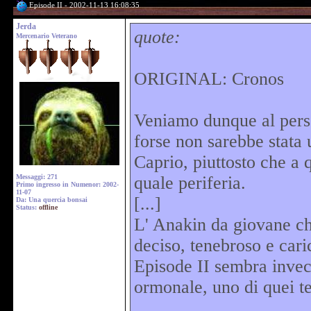
Episode II - 2002-11-13 16:08:35
Jerda
quote:
Mercenario Veterano
ORIGINAL: Cronos
Veniamo dunque al pers
forse non sarebbe stata u
Caprio, piuttosto che a 
Messaggi: 271
quale periferia.
Primo ingresso in Numenor: 2002-
11-07
[...]
Da: Una quercia bonsai
Status:
offline
L' Anakin da giovane ch
deciso, tenebroso e cari
Episode II sembra invece
ormonale, uno di quei te