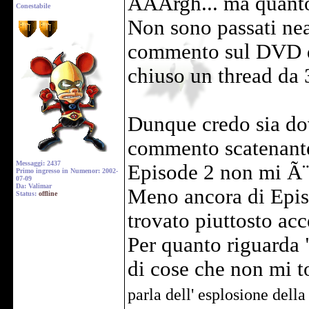
AAArgh... ma quanto
Conestabile
Non sono passati nea
commento sul DVD di
chiuso un thread da 3
Dunque credo sia dov
commento scatenant
Messaggi: 2437
Episode 2 non mi Ã¨
Primo ingresso in Numenor: 2002-
07-09
Da: Valimar
Meno ancora di Episo
Status:
offline
trovato piuttosto acc
Per quanto riguarda 
di cose che non mi to
parla dell' esplosione dell