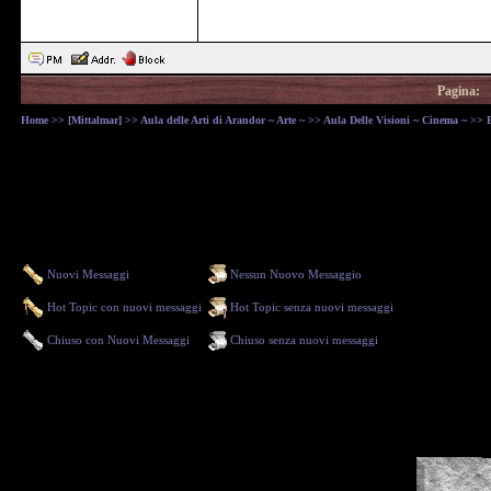
Pagina:
Home
>>
[Mittalmar]
>>
Aula delle Arti di Arandor ~ Arte ~
>>
Aula Delle Visioni ~ Cinema ~
>> E
Nuovi Messaggi
Nessun Nuovo Messaggio
Hot Topic con nuovi messaggi
Hot Topic senza nuovi messaggi
Chiuso con Nuovi Messaggi
Chiuso senza nuovi messaggi