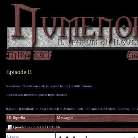
Episode II
Visualizza i threads correlati: (
in questo forum
|
in tutti i forum
)
Ilquelin attualmente su questo topic: nessuno
Home
>>
[Mittalmar]
>>
Aula delle Arti di Arandor ~ Arte ~
>>
Aula Delle Visioni ~ Cinema ~
>> E
ID-Ilquelin
Messaggio
Episode II - 2002-11-13 2:19:06
Cronos