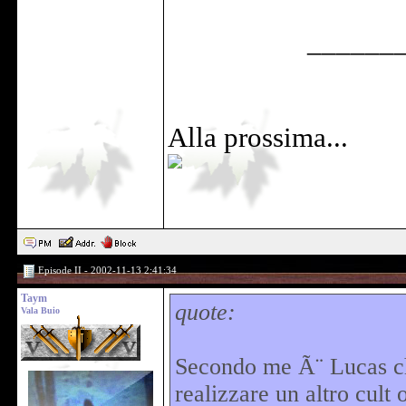
______
Alla prossima...
Episode II - 2002-11-13 2:41:34
Taym
quote:
Vala Buio
Secondo me Ã¨ Lucas che
realizzare un altro cul