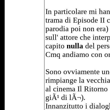
In particolare mi han
trama di Episode II 
parodia poi non era
sull' attore che inte
capito
nulla
del pers
Cmq andiamo con or
Sono ovviamente uno 
rimpiange la vecchia 
al cinema Il Ritorno
giÃ¹ di lÃ¬).
Innanzitutto i dialogh