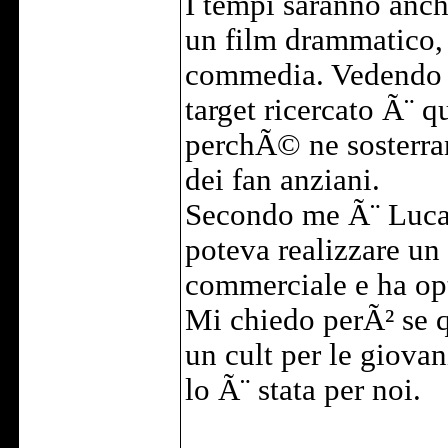
I tempi saranno anc
un film drammatico
commedia. Vedendo E
target ricercato Ã¨ 
perchÃ© ne sosterran
dei fan anziani.
Secondo me Ã¨ Lucas 
poteva realizzare un
commerciale e ha opt
Mi chiedo perÃ² se q
un cult per le giova
lo Ã¨ stata per noi.