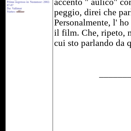
accento " aulico" com
Primo ingresso in Numenor: 2002-
07-07
Da: Valimar
peggio, direi che pa
Status:
offline
Personalmente, l' ho 
il film. Che, ripeto,
cui sto parlando da
______