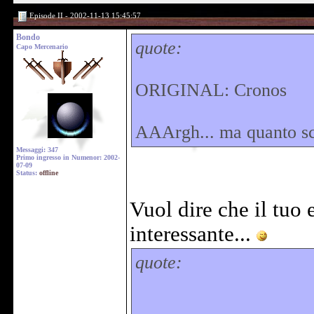
Episode II - 2002-11-13 15:45:57
Bondo
quote:
Capo Mercenario
ORIGINAL: Cronos
AAArgh... ma quanto sc
Messaggi: 347
Primo ingresso in Numenor: 2002-
07-09
Status:
offline
Vuol dire che il tuo
interessante...
quote: