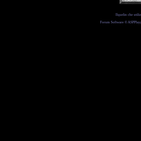
Ilquelin che util
Forum Software ©
ASPPlay