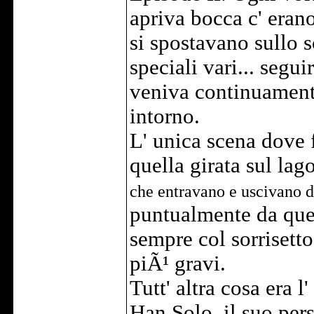
apriva bocca c' eran
si spostavano sullo s
speciali vari... segui
veniva continuamente
intorno.
L' unica scena dove 
quella girata sul la
che entravano e uscivano d
puntualmente da quel
sempre col sorrisett
piÃ¹ gravi.
Tutt' altra cosa era 
Han Solo, il suo per