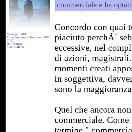
commerciale e ha optato
Concordo con quai tu
Messaggi: 5400
piaciuto perchÃ¨ seb
Primo ingresso in Numenor: 2002-
07-07
Da: Valimar
eccessive, nel comp
Status:
offline
di azioni, magistrali
momenti creati appo
in soggettiva, davve
sono la maggioranza
Quel che ancora non 
commerciale. Come p
termine " commercia