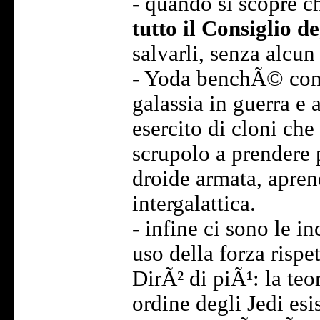
- quando si scopre 
tutto il Consiglio de
salvarli, senza alcun
- Yoda benchÃ© cons
galassia in guerra e a
esercito di cloni che
scrupolo a prendere p
droide armata, apren
intergalattica.
- infine ci sono le i
uso della forza rispe
DirÃ² di piÃ¹: la teo
ordine degli Jedi esi