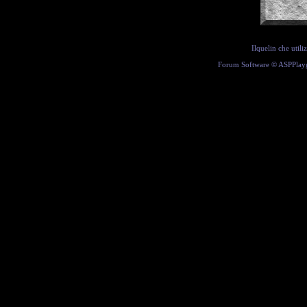
Ilquelin che util
Forum Software ©
ASPPlay