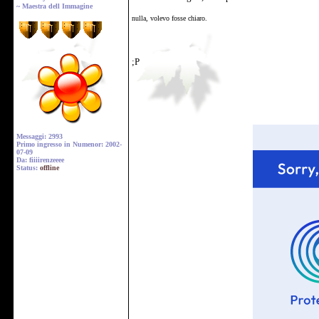
~ Maestra dell Immagine
nulla, volevo fosse chiaro.
;P
Messaggi: 2993
Primo ingresso in Numenor: 2002-
07-09
Da: fiiiirenzeeee
Status:
offline