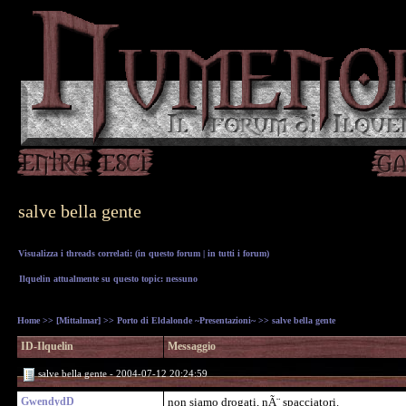
salve bella gente
Visualizza i threads correlati: (
in questo forum
|
in tutti i forum
)
Ilquelin attualmente su questo topic: nessuno
Home
>>
[Mittalmar]
>>
Porto di Eldalonde ~Presentazioni~
>> salve bella gente
ID-Ilquelin
Messaggio
salve bella gente - 2004-07-12 20:24:59
GwendydD
non siamo drogati, nÃ¨ spacciatori.