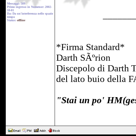
Messaggi: 589
Primo ingresso in Numenor: 2002-
10-01
______
Da: Da un'interferenza nello spazio
tempo
Status:
offline
*Firma Standard*
Darth SÃºrion
Discepolo di Darth 
del lato buio della 
"Stai un po' HM(ge