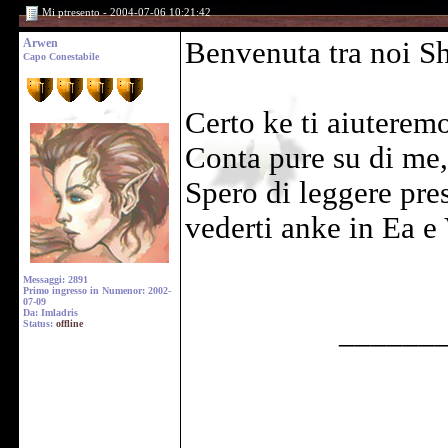
Mi ptresento - 2004-07-06 10:21:42
Arwen
Benvenuta tra noi S
Capo Conestabile
Certo ke ti aiuterem
Conta pure su di me,
Spero di leggere pre
vederti anke in Ea e
Messaggi: 2891
Primo ingresso in Numenor: 2002-
07-09
Da: Imladris
______
Status:
offline