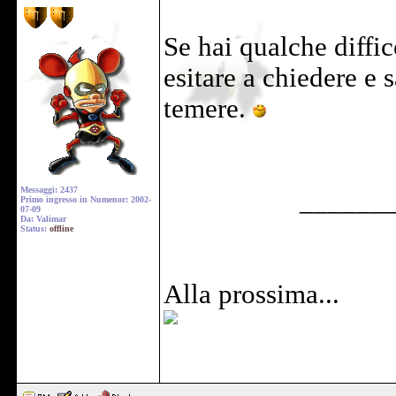
Se hai qualche diffi
esitare a chiedere e 
temere.
Messaggi: 2437
______
Primo ingresso in Numenor: 2002-
07-09
Da: Valimar
Status:
offline
Alla prossima...