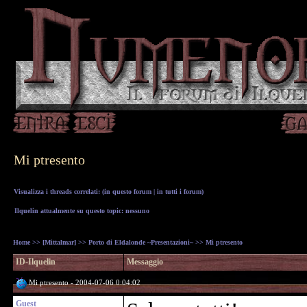
Mi ptresento
Visualizza i threads correlati: (
in questo forum
|
in tutti i forum
)
Ilquelin attualmente su questo topic: nessuno
Home
>>
[Mittalmar]
>>
Porto di Eldalonde ~Presentazioni~
>> Mi ptresento
ID-Ilquelin
Messaggio
Mi ptresento - 2004-07-06 0:04:02
Guest