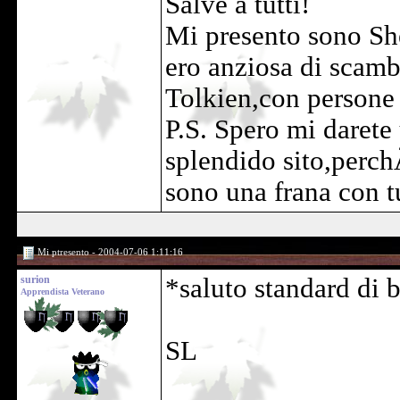
Salve a tutti!
Mi presento sono She
ero anziosa di scamb
Tolkien,con persone
P.S. Spero mi daret
splendido sito,perch
sono una frana con t
Mi ptresento - 2004-07-06 1:11:16
surion
*saluto standard di
Apprendista Veterano
SL