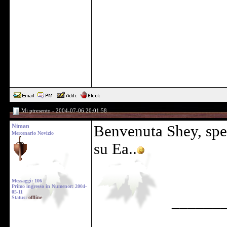
Mi ptresento - 2004-07-06 20:01:58
Niman
Benvenuta Shey, sper
Mercenario Novizio
su Ea..
Messaggi: 106
Primo ingresso in Numenor: 2004-
05-11
______
Status:
offline