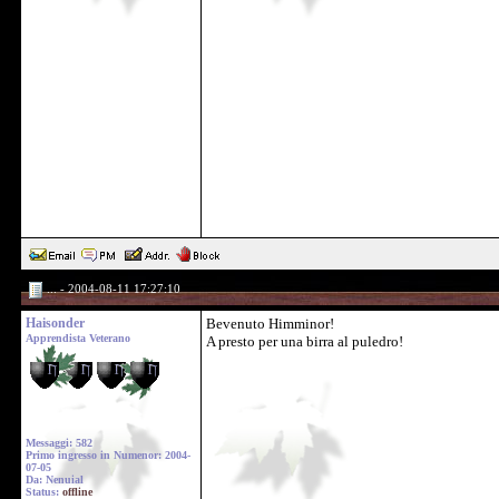
... - 2004-08-11 17:27:10
Haisonder
Bevenuto Himminor!
Apprendista Veterano
A presto per una birra al puledro!
Messaggi: 582
Primo ingresso in Numenor: 2004-
07-05
Da: Nenuial
Status:
offline