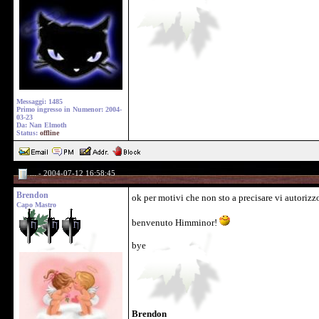
Messaggi: 1485
Primo ingresso in Numenor: 2004-
03-23
Da: Nan Elmoth
Status:
offline
... - 2004-07-12 16:58:45
Brendon
ok per motivi che non sto a precisare vi autoriz
Capo Mastro
benvenuto Himminor!
bye
Brendon