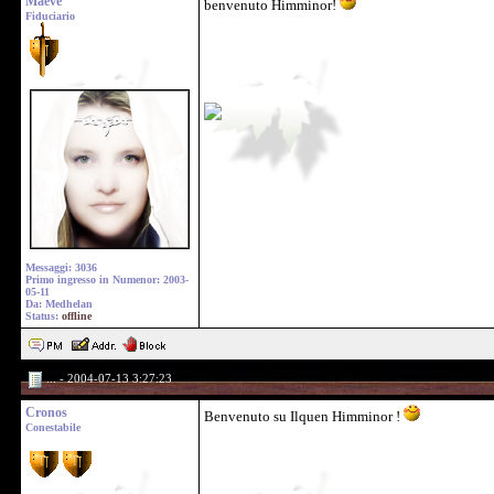
Maeve
benvenuto Himminor!
Fiduciario
Messaggi: 3036
Primo ingresso in Numenor: 2003-
05-11
Da: Medhelan
Status:
offline
... - 2004-07-13 3:27:23
Cronos
Benvenuto su Ilquen Himminor !
Conestabile