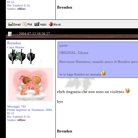
02-12
Da: Sanluri (CA)
Brendon
Status:
offline
... - 2004-07-12 18:56:27
Brendon
quote:
Capo Mastro
ORIGINAL: Gilraen
Benvenuto Himminor, essando amico di Brendon spero c
Se lo legge Brendon mi ammazza
eheh ringrazia che non sono un violento
bye
Messaggi: 744
Primo ingresso in Numenor: 2004-
02-12
Da: Sanluri (CA)
Status:
offline
Brendon