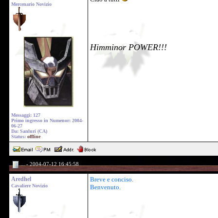
Mercenario Novizio
Himminor POWER!!!
Messaggi: 127
Primo ingresso in Numenor: 2004-
06-27
Da: Sanluri (CA)
Status:
offline
... - 2004-07-12 16:45:58
Aredhel
Breve e conciso.
Cavaliere Novizio
Benvenuto.