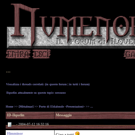
...
Visualizza i threads correlati: (
in questo forum
|
in tutti i forum
)
Ilquelin attualmente su questo topic: nessuno
Home
>>
[Mittalmar]
>>
Porto di Eldalonde ~Presentazioni~
>> ...
ID-Ilquelin
Messaggio
... - 2004-07-12 16:32:16
Himminor
Ciao a tutti