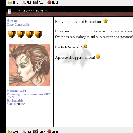
... - 2004-07-12 17:21:05
Arwen
Benvenuto tra noi Himminor!
Capo Conestabile
E' un piacere finalmente conoscere qualche ami
Ora potremo indagare sul suo misterioso passato
Eheheh Scherzo!
A presto rileggerti allora!
Messaggi: 2891
Primo ingresso in Numenor: 2002-
07-09
Da: Imladris
Status:
offline