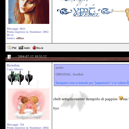
Messaggi: 4661
Primo ingresso in Numenor: 2002-
08-14
Status:
offline
... - 2004-07-12 18:55:22
Brendon
quote:
Capo Mastro
ORIGINAL: Aredhel
Spiegami cosa si intende per "pappinarlo" e io valuter
eheh semplicemente riempirlo di pappine
ma 
bye
Messaggi: 744
Primo ingresso in Numenor: 2004-