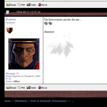
... - - 2004-08-12 13:37:14
drannor
Un benvenuto anche da me...
Straniero
drannor
Messaggi: 14
Primo ingresso in Numenor: 2004-
07-16
Status:
offline
Home
>>
[Mittalmar]
>>
Porto di Eldalonde ~Presentazioni~
>> ...