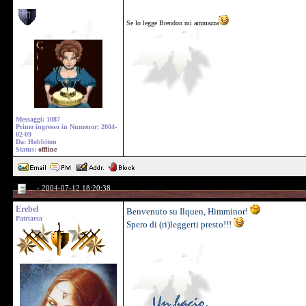
Se lo legge Brendon mi ammazza
Messaggi: 1087
Primo ingresso in Numenor: 2004-
02-09
Da: Hobbiton
Status:
offline
... - 2004-07-12 18:20:38
Erebel
Benvenuto su Ilquen, Himminor!
Patriarca
Spero di (ri)leggerti presto!!!