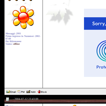
Messaggi: 2993
Primo ingresso in Numenor: 2002-
07-09
Da: fiiiirenzeeee
Status:
offline
... - 2004-07-12 23:43:09