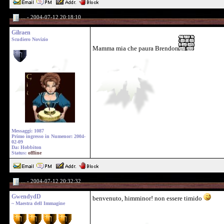
... - 2004-07-12 20:18:10
Gilraen
Scudiero Novizio
Mamma mia che paura Brendon
Messaggi: 1087
Primo ingresso in Numenor: 2004-
02-09
Da: Hobbiton
Status:
offline
... - 2004-07-12 20:32:32
GwendydD
benvenuto, himminor! non essere timido
~ Maestra dell Immagine