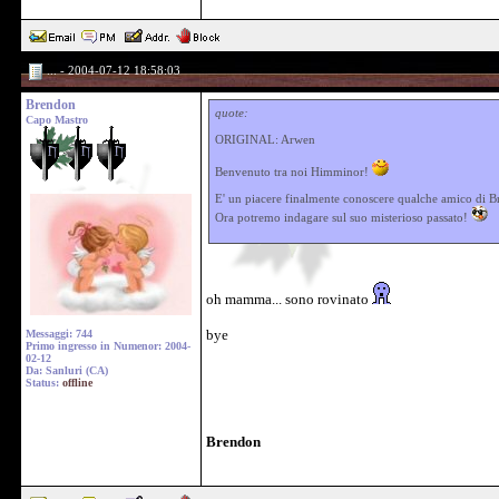
... - 2004-07-12 18:58:03
Brendon
quote:
Capo Mastro
ORIGINAL: Arwen
Benvenuto tra noi Himminor!
E' un piacere finalmente conoscere qualche amico di 
Ora potremo indagare sul suo misterioso passato!
oh mamma... sono rovinato
bye
Messaggi: 744
Primo ingresso in Numenor: 2004-
02-12
Da: Sanluri (CA)
Status:
offline
Brendon