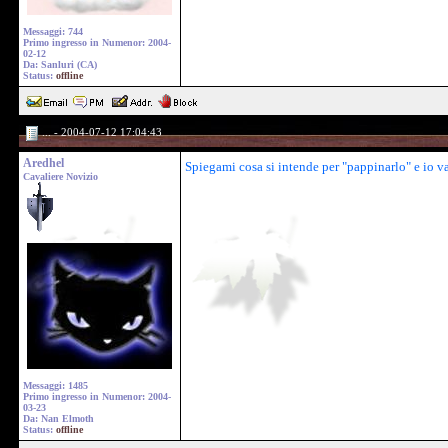
Messaggi: 744
Primo ingresso in Numenor: 2004-
02-12
Da: Sanluri (CA)
Status:
offline
... - 2004-07-12 17:04:43
Aredhel
Spiegami cosa si intende per "pappinarlo" e io v
Cavaliere Novizio
Messaggi: 1485
Primo ingresso in Numenor: 2004-
03-23
Da: Nan Elmoth
Status:
offline