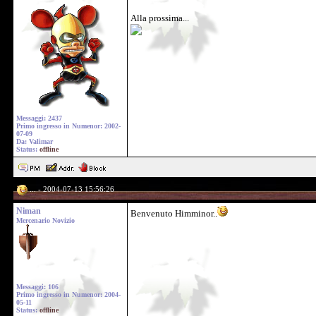
Alla prossima...
Messaggi: 2437
Primo ingresso in Numenor: 2002-
07-09
Da: Valimar
Status:
offline
... - 2004-07-13 15:56:26
Niman
Benvenuto Himminor..
Mercenario Novizio
Messaggi: 106
Primo ingresso in Numenor: 2004-
05-11
Status:
offline