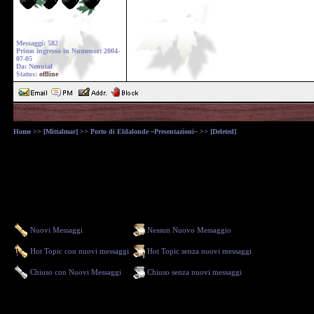
Messaggi: 582
Primo ingresso in Numenor: 2004-
07-05
Da: Nenuial
Status:
offline
Home
>>
[Mittalmar]
>>
Porto di Eldalonde ~Presentazioni~
>> [Deleted]
Nuovi Messaggi
Nessun Nuovo Messaggio
Hot Topic con nuovi messaggi
Hot Topic senza nuovi messaggi
Chiuso con Nuovi Messaggi
Chiuso senza nuovi messaggi