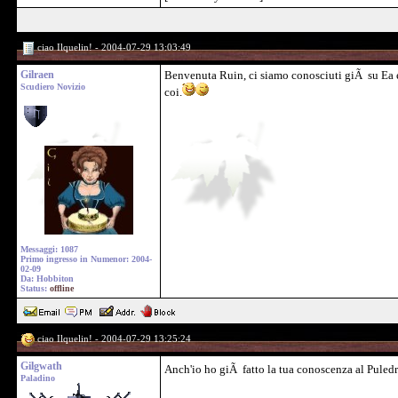
ciao Ilquelin! - 2004-07-29 13:03:49
Gilraen
Benvenuta Ruin, ci siamo conosciuti giÃ su Ea ed
Scudiero Novizio
coi.
Messaggi: 1087
Primo ingresso in Numenor: 2004-
02-09
Da: Hobbiton
Status:
offline
ciao Ilquelin! - 2004-07-29 13:25:24
Gilgwath
Anch'io ho giÃ fatto la tua conoscenza al Puledr
Paladino