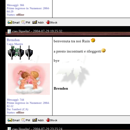
Messaggi: 366
Primo ingresso in Numenor: 2004-
04-29
Status:
offline
ciao Ilquelin! - 2004-07-29 19:25:32
Brendon
benvenuta tra noi Ruin
Capo Mastro
a presto incontrarti e rileggerti
bye
Brendon
Messaggi: 744
Primo ingresso in Numenor: 2004-
02-12
Da: Sanluri (CA)
Status:
offline
ciao Ilquelin! - 2004-07-29 23:25:24