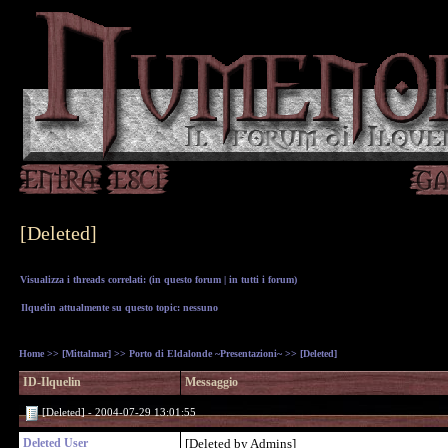
[Deleted]
Visualizza i threads correlati: (
in questo forum
|
in tutti i forum
)
Ilquelin attualmente su questo topic: nessuno
Home
>>
[Mittalmar]
>>
Porto di Eldalonde ~Presentazioni~
>> [Deleted]
ID-Ilquelin
Messaggio
[Deleted] - 2004-07-29 13:01:55
Deleted User
[Deleted by Admins]