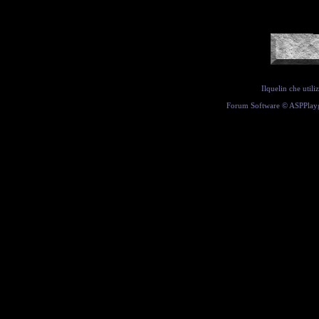
Ilquelin che util
Forum Software ©
ASPPlay