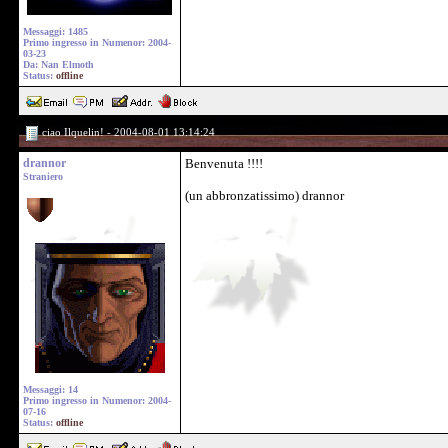
Messaggi: 1485
Primo ingresso in Numenor: 2004-
03-23
Da: Nan Elmoth
Status:
offline
ciao Ilquelin! - 2004-08-01 13:14:24
drannor
Benvenuta !!!!
Straniero
(un abbronzatissimo) drannor
Messaggi: 14
Primo ingresso in Numenor: 2004-
07-16
Status:
offline