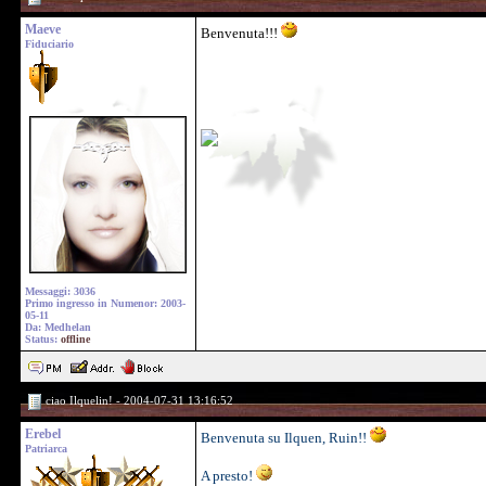
Maeve
Benvenuta!!!
Fiduciario
Messaggi: 3036
Primo ingresso in Numenor: 2003-
05-11
Da: Medhelan
Status:
offline
ciao Ilquelin! - 2004-07-31 13:16:52
Erebel
Benvenuta su Ilquen, Ruin!!
Patriarca
A presto!