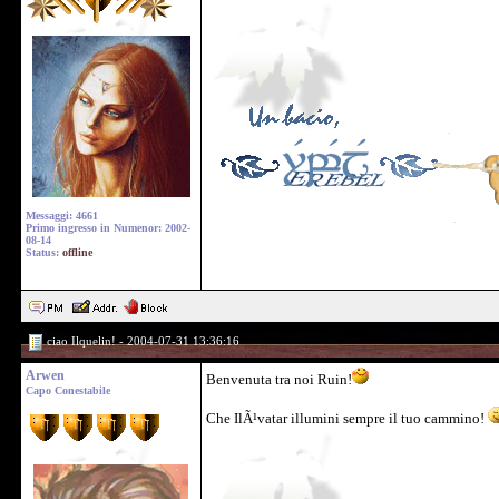
Messaggi: 4661
Primo ingresso in Numenor: 2002-
08-14
Status:
offline
ciao Ilquelin! - 2004-07-31 13:36:16
Arwen
Benvenuta tra noi Ruin!
Capo Conestabile
Che IlÃ¹vatar illumini sempre il tuo cammino!