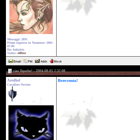
Messaggi: 2891
Primo ingresso in Numenor: 2002-
07-09
Da: Imladris
Status:
offline
ciao Ilquelin! - 2004-08-01 2:32:08
Aredhel
Benvenuta!
Cavaliere Novizio