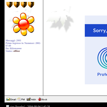
Messaggi: 2993
Primo ingresso in Numenor: 2002-
07-09
Da: fiiiirenzeeee
Status:
offline
ciao Ilquelin! - 2004-08-04 1:45:28