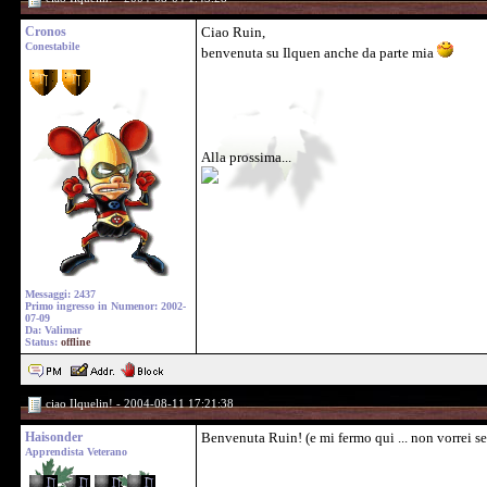
Cronos
Ciao Ruin,
Conestabile
benvenuta su Ilquen anche da parte mia
Alla prossima...
Messaggi: 2437
Primo ingresso in Numenor: 2002-
07-09
Da: Valimar
Status:
offline
ciao Ilquelin! - 2004-08-11 17:21:38
Haisonder
Benvenuta Ruin! (e mi fermo qui ... non vorrei se
Apprendista Veterano