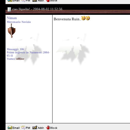
ciao Ilquelin! - 2004-08-02 11:52:56
Niman
Benvenuta Ruin..
Mercenario Novizio
Messaggi: 106
Primo ingresso in Numenor: 2004-
05-11
Status:
offline