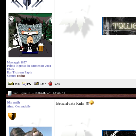
Messaggi: 1857
Primo ingresso in Numenor: 2004-
03-26
Da: Ticinum Papia
Status:
offline
ciao Ilquelin! - 2004-07-29 13:46:31
Mirmith
Benarrivata Ruin!!!!
Aiuto Conestabile