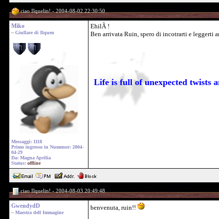
ciao Ilquelin! - 2004-08-02 22:30:50
Miko
EhilÃ !
~ Giullare di Ilquen
Ben arrivata Ruin, spero di incotrarti e leggerti 
Life is full of unexpected twists
Messaggi: 1118
Primo ingresso in Numenor: 2004-
04-29
Da: Magna Aprilia
Status:
offline
ciao Ilquelin! - 2004-08-03 20:49:48
GwendydD
benvenuta, ruin!!
~ Maestra dell Immagine