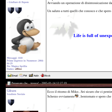
~ Giullare di Ilquen
Avviando un operazione di disintossicazione da I
Un saluto a tutti quelli che conosco e che spero 
Life is full of une
Messaggi: 1118
Primo ingresso in Numenor: 2004-
04-29
Da: Magna Aprilia
Status:
offline
Pensavate che... invece! - 2005-01-14 12:27:19
Gilraen
Ecco il ritorno di Miko...Sei sicuro che ci pent
Scudiero Novizio
Scherzo ovviamente
...bentornato e spero che 