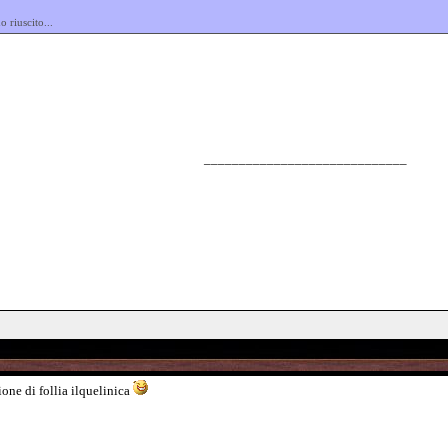
 riuscito...
_____________________________
one di follia ilquelinica