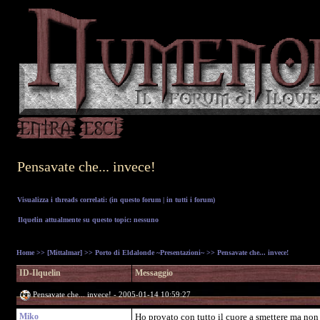
Pensavate che... invece!
Visualizza i threads correlati: (
in questo forum
|
in tutti i forum
)
Ilquelin attualmente su questo topic: nessuno
Home
>>
[Mittalmar]
>>
Porto di Eldalonde ~Presentazioni~
>> Pensavate che... invece!
ID-Ilquelin
Messaggio
Pensavate che... invece! - 2005-01-14 10:59:27
Miko
Ho provato con tutto il cuore a smettere ma non c