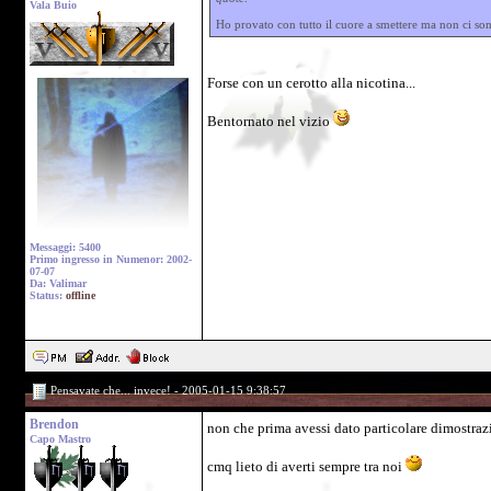
Vala Buio
Ho provato con tutto il cuore a smettere ma non ci sono
Forse con un cerotto alla nicotina...
Bentornato nel vizio
Messaggi: 5400
Primo ingresso in Numenor: 2002-
07-07
Da: Valimar
Status:
offline
Pensavate che... invece! - 2005-01-15 9:38:57
Brendon
non che prima avessi dato particolare dimostrazi
Capo Mastro
cmq lieto di averti sempre tra noi