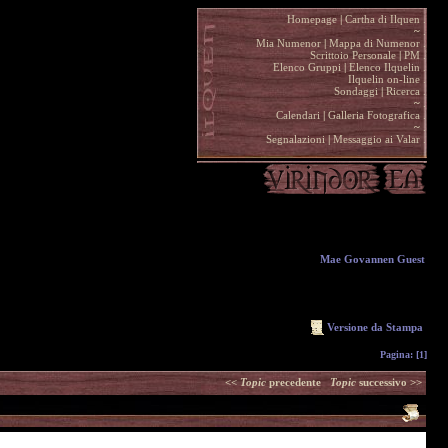
Homepage
|
Cartha di Ilquen .
~
.
Mia Numenor
|
Mappa di Numenor .
Scrittoio Personale
|
PM .
Elenco Gruppi
|
Elenco Ilquelin .
Ilquelin on-line .
Sondaggi
|
Ricerca .
~
.
Calendari
|
Galleria Fotografica .
~
.
Segnalazioni
|
Messaggio ai Valar .
Mae Govannen Guest
Versione da Stampa
Pagina:
[1]
<<
Topic
precedente
Topic
successivo >>