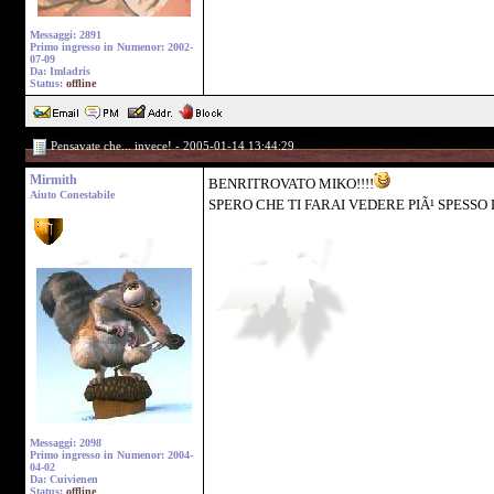
Messaggi: 2891
Primo ingresso in Numenor: 2002-
07-09
Da: Imladris
Status:
offline
Pensavate che... invece! - 2005-01-14 13:44:29
Mirmith
BENRITROVATO MIKO!!!!
Aiuto Conestabile
SPERO CHE TI FARAI VEDERE PIÃ¹ SPESSO D
Messaggi: 2098
Primo ingresso in Numenor: 2004-
04-02
Da: Cuivienen
Status:
offline