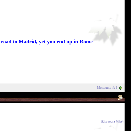
he road to Madrid, yet you end up in Rome
Messaggio #: 1
(Risposta a
Miko
)