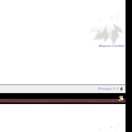
(Risposta a
Aredhel
)
Messaggio #: 6