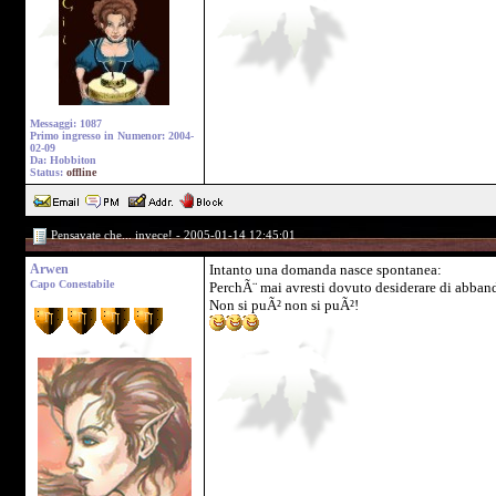
Messaggi: 1087
Primo ingresso in Numenor: 2004-
02-09
Da: Hobbiton
Status:
offline
Pensavate che... invece! - 2005-01-14 12:45:01
Arwen
Intanto una domanda nasce spontanea:
Capo Conestabile
PerchÃ¨ mai avresti dovuto desiderare di abbandon
Non si puÃ² non si puÃ²!