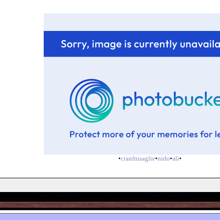
•
cianfrusaglie
•
nido
•
ali
•