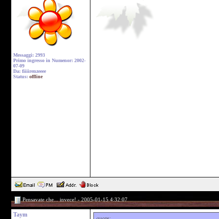
Messaggi: 2993
Primo ingresso in Numenor: 2002-
07-09
Da: fiiiirenzeeee
Status:
offline
Pensavate che... invece! - 2005-01-15 4:32:07
Taym
quote: