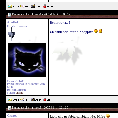
Pensavate che... invece! - 2005-01-14 15:03:52
Aredhel
Ben ritrovato!
Cavaliere Novizio
Un abbraccio forte a Knoppix!
Messaggi: 1485
Primo ingresso in Numenor: 2004-
03-23
Da: Nan Elmoth
Status:
offline
Pensavate che... invece! - 2005-01-14 22:12:34
Cronos
Lieto che tu abbia cambiato idea Miko