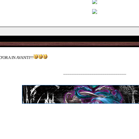
'ORA IN AVANTI!!!
_____________________________