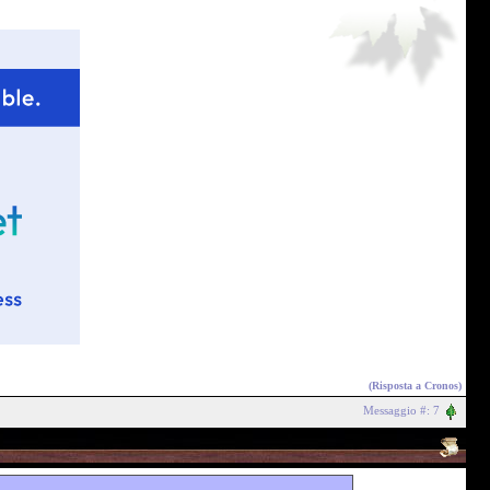
(Risposta a
Cronos
)
Messaggio #: 7