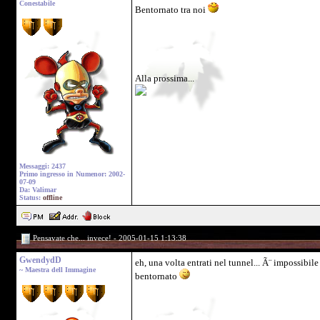
Conestabile
Bentornato tra noi
Alla prossima...
Messaggi: 2437
Primo ingresso in Numenor: 2002-
07-09
Da: Valimar
Status:
offline
Pensavate che... invece! - 2005-01-15 1:13:38
GwendydD
eh, una volta entrati nel tunnel... Ã¨ impossibile
~ Maestra dell Immagine
bentornato