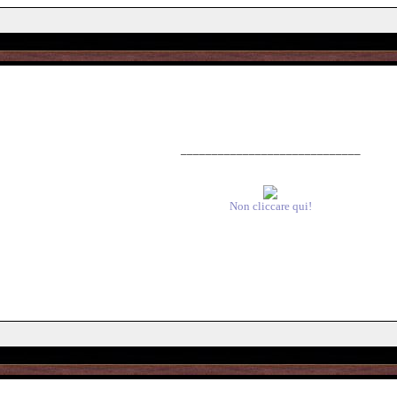
_____________________________
Non cliccare qui!