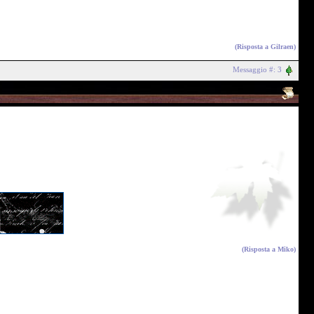
(Risposta a
Gilraen
)
Messaggio #: 3
(Risposta a
Miko
)