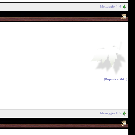
Messaggio #: 4
(Risposta a
Miko
)
Messaggio #: 5