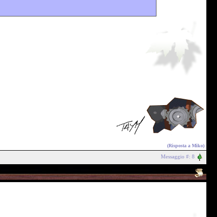
(Risposta a
Miko
)
Messaggio #: 8